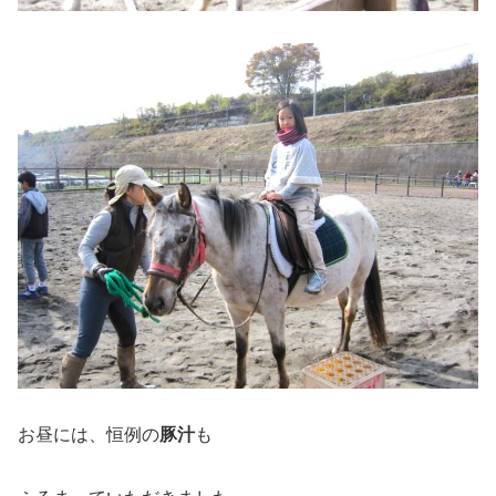
お昼には、恒例の
豚汁
も