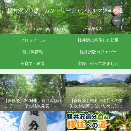
軽井沢ブログ カントリージェントルマンへの道
２００４年に軽井沢移住して・・・その結果発表！
プロフィール
軽井沢に移住した結果
軽井沢情報
軽井沢版カフェバー
子育て・教育
実録！やってみました
【体験談】2004年、軽井沢移住
【体験談】軽井沢移住への道～
して・・・その結果発表！～失
失敗や後悔しないために知って
敗や後悔しないために知ってお
おきたいこと
きたいこと