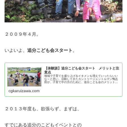
２００９年４月。
いよいよ、
追分こども会スタート
。
【体験談】追分こども会スタート メリットと注
意点
地域で子育てを盛り上げるイキメンも増えていったらいい
な～と思い、活動してきたカントリージェントルマン鴨志
田が、子育て中の方のために、追分こども会のメリットと
注意点を紹介！
cgkaruizawa.com
２０１３年度も、欲張らず、まずは、
すでにある追分のこどもイベントとの