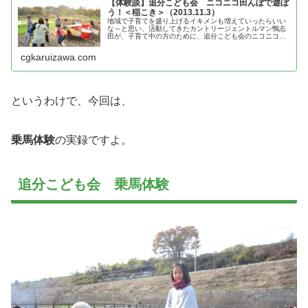
【体験談】追分こども会 ニコニコ田んぼで遊ぼ
う！＜稲こき＞（2013.11.3）
地域で子育てを盛り上げるイキメンも増えていったらいい
な～と思い、活動してきたカントリージェントルマン鴨志
田が、子育て中の方のために、追分こども会のニコニコ田
んぼで遊ぼう！＜稲こき＞の体験談を紹介
cgkaruizawa.com
というわけで、今回は、
乗馬体験
の実録ですよ。
追分こども会 乗馬体験