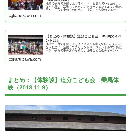
地域で子育てを盛り上げるイキメンも増えていったらいい
な～と思い、活動してきたカントリージェントルマン鴨志
田が、子育て中の方のために、追分こども会のフルート二
重奏＆コーラス二部合唱＜追分区民芸能祭＞の体験談を紹
cgkaruizawa.com
介
【まとめ・体験談】追分こども会 8年間のイベ
ント106
地域で子育てを盛り上げるイキメンも増えていったらいい
な～と思い、活動してきたカントリージェントルマン鴨志
田が、子育て中の方のために、追分こども会のイベントの
体験談を紹介
cgkaruizawa.com
まとめ：【体験談】追分こども会 乗馬体
験（2013.11.9）