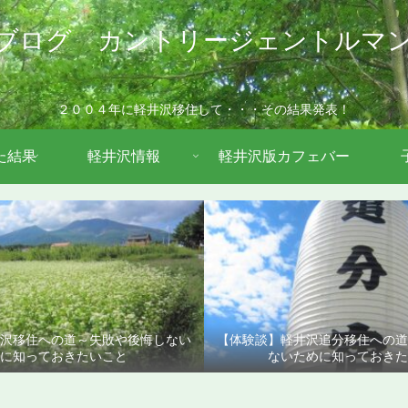
ブログ カントリージェントルマ
２００４年に軽井沢移住して・・・その結果発表！
た結果
軽井沢情報
軽井沢版カフェバー
沢移住への道～失敗や後悔しない
【体験談】軽井沢追分移住への
に知っておきたいこと
ないために知っておきた