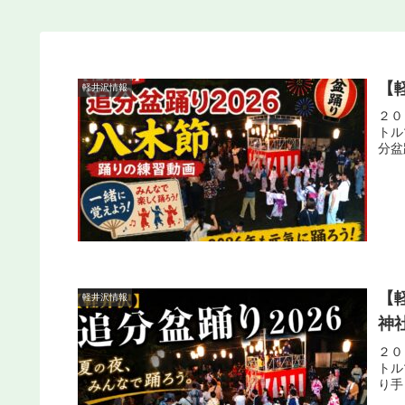
【
軽井沢情報
２０
トル
分盆
【軽
軽井沢情報
神
２０
トル
り手