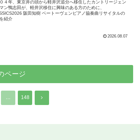
０４年、東京井の頭から軽井沢追分へ移住したカントリージェン
マン鴨志田が、軽井沢移住に興味のある方のために、
ASSICS2026 阪田知樹 ベートーヴェンピアノ協奏曲リサイタルの
を紹介
2026.08.07
のページ
次
…
148
へ