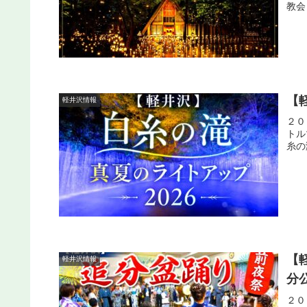
教会
【
軽井沢情報
２０
トル
糸の
【軽
軽井沢情報
分
２０