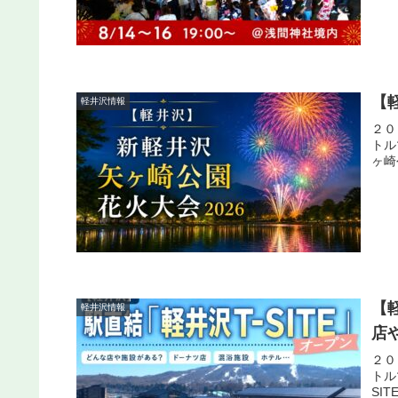
【
軽井沢情報
２０
トル
ヶ崎
【
軽井沢情報
店や
２０
トル
SI