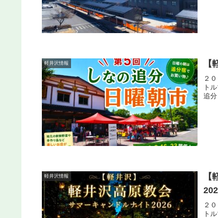
【
軽井沢情報
２０
トル
追分
【
軽井沢情報
20
２０
トル