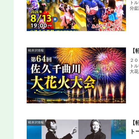
トル
分盆
【
軽井沢情報
２０
トル
大花
【軽
軽井沢情報
ト