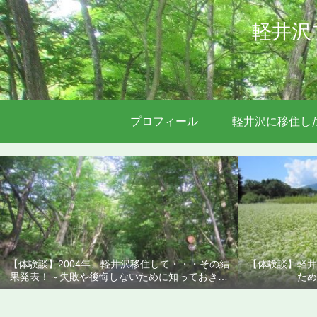
軽井沢
プロフィール
軽井沢に移住し
【体験談】2004年、軽井沢移住して・・・その結
【体験談】軽井
果発表！～失敗や後悔しないために知っておきた
ため
いこと