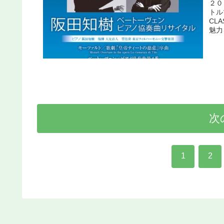
２０
トル
CL
魅力
次
1
2