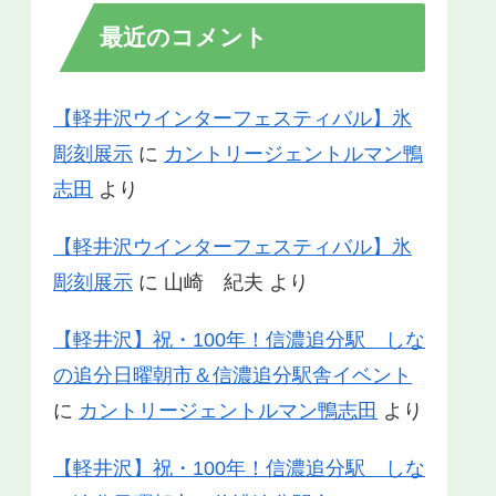
最近のコメント
【軽井沢ウインターフェスティバル】氷
彫刻展示
に
カントリージェントルマン鴨
志田
より
【軽井沢ウインターフェスティバル】氷
彫刻展示
に
山崎 紀夫
より
【軽井沢】祝・100年！信濃追分駅 しな
の追分日曜朝市＆信濃追分駅舎イベント
に
カントリージェントルマン鴨志田
より
【軽井沢】祝・100年！信濃追分駅 しな