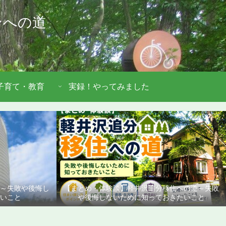
ンへの道
子育て・教育
実録！やってみました
道～失敗や後悔し
【まとめ・体験談】軽井沢追分移住への道～失敗
いこと
や後悔しないために知っておきたいこと