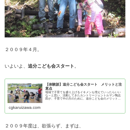
２００９年４月。
いよいよ、
追分こども会スタート
。
【体験談】追分こども会スタート メリットと注
意点
地域で子育てを盛り上げるイキメンも増えていったらいい
な～と思い、活動してきたカントリージェントルマン鴨志
田が、子育て中の方のために、追分こども会のメリットと
注意点を紹介！
cgkaruizawa.com
２００９年度は、欲張らず、まずは、