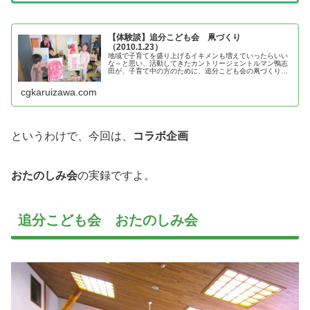
【体験談】追分こども会 凧づくり
（2010.1.23）
地域で子育てを盛り上げるイキメンも増えていったらいい
な～と思い、活動してきたカントリージェントルマン鴨志
田が、子育て中の方のために、追分こども会の凧づくりの
体験談を紹介
cgkaruizawa.com
というわけで、今回は、
コラボ企画
おたのしみ会
の実録ですよ。
追分こども会 おたのしみ会