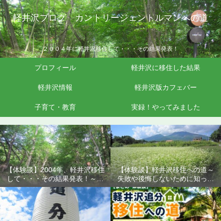
軽井沢ブログ カントリージェントルマンへの道
２００４年に軽井沢移住して・・・その結果発表！
プロフィール
軽井沢に移住した結果
軽井沢情報
軽井沢版カフェバー
子育て・教育
実録！やってみました
【体験談】2004年、軽井沢移住
【体験談】軽井沢移住への道～
して・・・その結果発表！～失
失敗や後悔しないために知って
敗や後悔しないために知ってお
おきたいこと
きたいこと