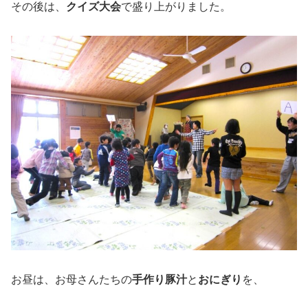
その後は、
クイズ大会
で盛り上がりました。
お昼は、お母さんたちの
手作り豚汁
と
おにぎり
を、