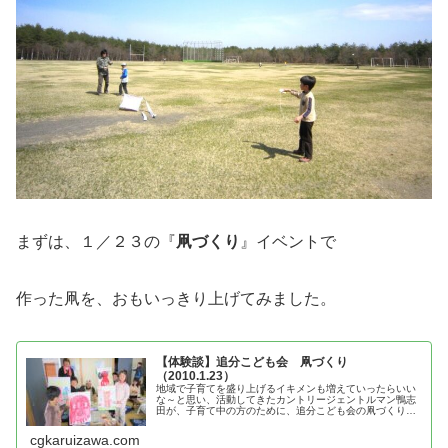
まずは、１／２３の『
凧づくり
』イベントで
作った凧を、おもいっきり上げてみました。
【体験談】追分こども会 凧づくり
（2010.1.23）
地域で子育てを盛り上げるイキメンも増えていったらいい
な～と思い、活動してきたカントリージェントルマン鴨志
田が、子育て中の方のために、追分こども会の凧づくりの
体験談を紹介
cgkaruizawa.com