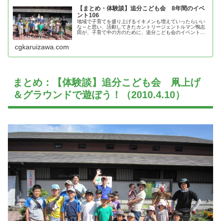
【まとめ・体験談】追分こども会 8年間のイベ
ント106
地域で子育てを盛り上げるイキメンも増えていったらいい
な～と思い、活動してきたカントリージェントルマン鴨志
田が、子育て中の方のために、追分こども会のイベントの
体験談を紹介
cgkaruizawa.com
まとめ：【体験談】追分こども会 凧上げ
＆グラウンドで遊ぼう！（2010.4.10）