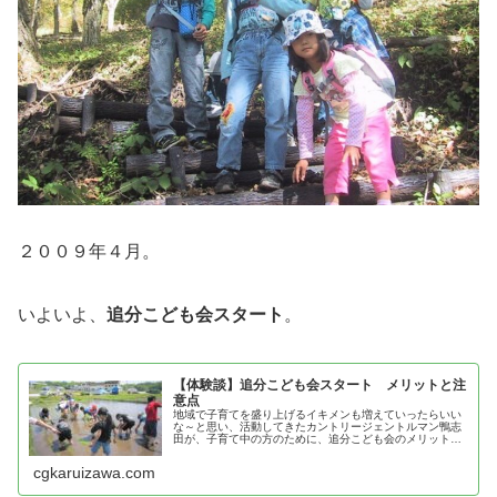
２００９年４月。
いよいよ、
追分こども会スタート
。
【体験談】追分こども会スタート メリットと注
意点
地域で子育てを盛り上げるイキメンも増えていったらいい
な～と思い、活動してきたカントリージェントルマン鴨志
田が、子育て中の方のために、追分こども会のメリットと
注意点を紹介！
cgkaruizawa.com