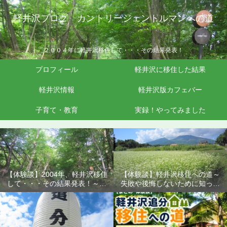
軽井沢ブログ カントリージェントルマンへの道
２００４年に軽井沢移住して・・・その結果発表！
プロフィール
軽井沢に移住した結果
軽井沢情報
軽井沢版カフェバー
子育て・教育
実録！やってみました
【体験談】2004年、軽井沢移住
【体験談】軽井沢移住への道～
して・・・その結果発表！～失
失敗や後悔しないために知って
敗や後悔しないために知ってお
おきたいこと
きたいこと