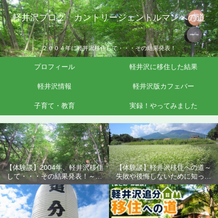
軽井沢ブログ カントリージェントルマンへの道
２００４年に軽井沢移住して・・・その結果発表！
プロフィール
軽井沢に移住した結果
軽井沢情報
軽井沢版カフェバー
子育て・教育
実録！やってみました
【体験談】2004年、軽井沢移住
【体験談】軽井沢移住への道～
して・・・その結果発表！～失
失敗や後悔しないために知って
敗や後悔しないために知ってお
おきたいこと
きたいこと