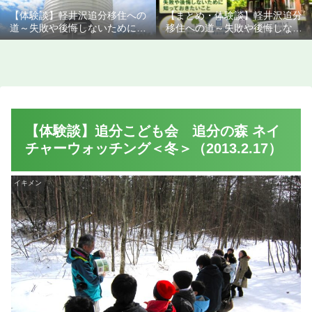
【体験談】軽井沢追分移住への
【まとめ・体験談】軽井沢追分
道～失敗や後悔しないために知
移住への道～失敗や後悔しない
っておきたいこと
ために知っておきたいこと
【体験談】追分こども会 追分の森 ネイ
チャーウォッチング＜冬＞（2013.2.17）
イキメン