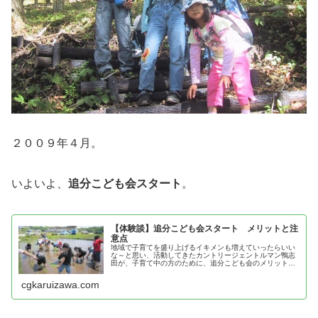
２００９年４月。
いよいよ、
追分こども会スタート
。
【体験談】追分こども会スタート メリットと注
意点
地域で子育てを盛り上げるイキメンも増えていったらいい
な～と思い、活動してきたカントリージェントルマン鴨志
田が、子育て中の方のために、追分こども会のメリットと
注意点を紹介！
cgkaruizawa.com