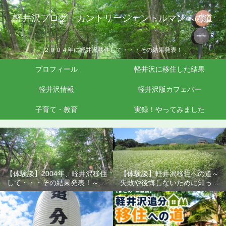
軽井沢ブログ カントリージェントルマンへの道
２００４年に軽井沢移住して・・・その結果発表！
プロフィール
軽井沢に移住した結果
軽井沢情報
軽井沢版カフェバー
子育て・教育
実録！やってみました
【体験談】2004年、軽井沢移住
【体験談】軽井沢移住への道～
して・・・その結果発表！～失
失敗や後悔しないために知って
敗や後悔しないために知ってお
おきたいこと
きたいこと