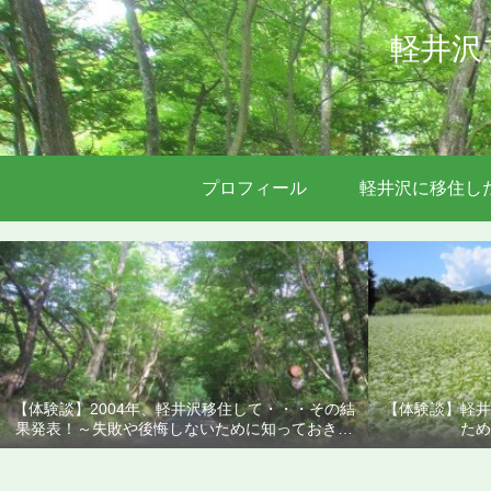
軽井沢
プロフィール
軽井沢に移住し
【体験談】2004年、軽井沢移住して・・・その結
【体験談】軽井
果発表！～失敗や後悔しないために知っておきた
ため
いこと