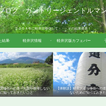
ブログ カントリージェントルマ
２００４年に軽井沢移住して・・・その結果発表！
た結果
軽井沢情報
軽井沢版カフェバー
沢移住への道～失敗や後悔しない
【体験談】軽井沢追分移住への
に知っておきたいこと
ないために知っておきた