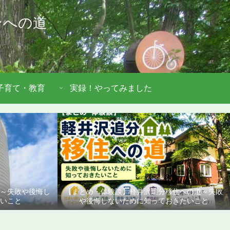
ンへの道
子育て・教育
実録！やってみました
道～失敗や後悔し
【まとめ・体験談】軽井沢追分移住への道～失敗
いこと
や後悔しないために知っておきたいこと