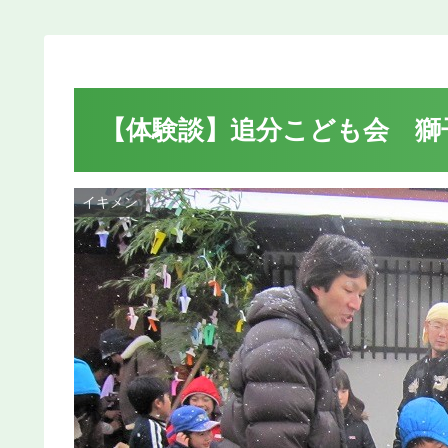
【体験談】追分こども会 獅子舞
イキメン