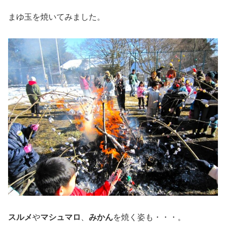
まゆ玉を焼いてみました。
スルメ
や
マシュマロ
、
みかん
を焼く姿も・・・。