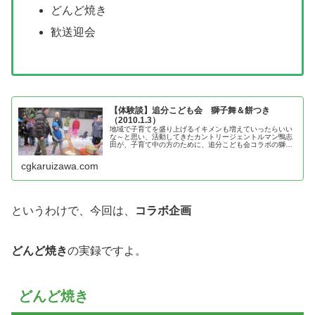
どんど焼き
歓送迎会
【体験談】追分こども会 獅子舞＆餅つき
（2010.1.3）
地域で子育てを盛り上げるイキメンも増えていったらいい
な～と思い、活動してきたカントリージェントルマン鴨志
田が、子育て中の方のために、追分こども会コラボの獅子
舞＆餅つきの体験談を紹介
cgkaruizawa.com
というわけで、今回は、
コラボ企画
どんど焼き
の実録ですよ。
どんど焼き