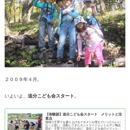
２００９年４月。
いよいよ、
追分こども会スタート
。
【体験談】追分こども会スタート メリットと注
意点
地域で子育てを盛り上げるイキメンも増えていったらいい
な～と思い、活動してきたカントリージェントルマン鴨志
田が、子育て中の方のために、追分こども会のメリットと