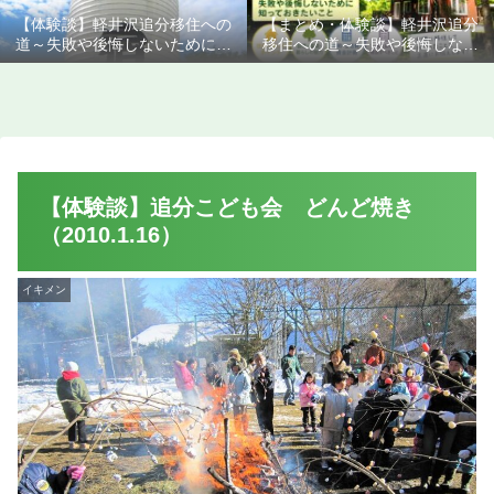
【体験談】軽井沢追分移住への
【まとめ・体験談】軽井沢追分
道～失敗や後悔しないために知
移住への道～失敗や後悔しない
っておきたいこと
ために知っておきたいこと
【体験談】追分こども会 どんど焼き
（2010.1.16）
イキメン