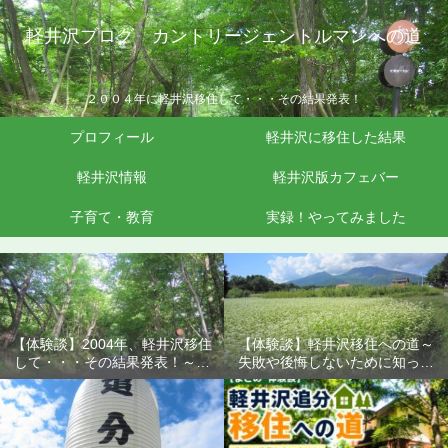
軽井沢ブログ カントリージェントルマンへの道
２００４年に軽井沢移住して・・・その結果発表！
プロフィール
軽井沢に移住した結果
軽井沢情報
軽井沢版カフェバー
子育て・教育
実録！やってみました
【体験談】2004年、軽井沢移住
【体験談】軽井沢移住への道～
して・・・その結果発表！～失
失敗や後悔しないために知って
敗や後悔しないために知ってお
おきたいこと
きたいこと