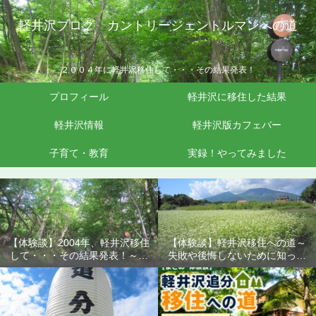
軽井沢ブログ カントリージェントルマンへの道
２００４年に軽井沢移住して・・・その結果発表！
プロフィール
軽井沢に移住した結果
軽井沢情報
軽井沢版カフェバー
子育て・教育
実録！やってみました
【体験談】2004年、軽井沢移住
【体験談】軽井沢移住への道～
して・・・その結果発表！～失
失敗や後悔しないために知って
敗や後悔しないために知ってお
おきたいこと
きたいこと