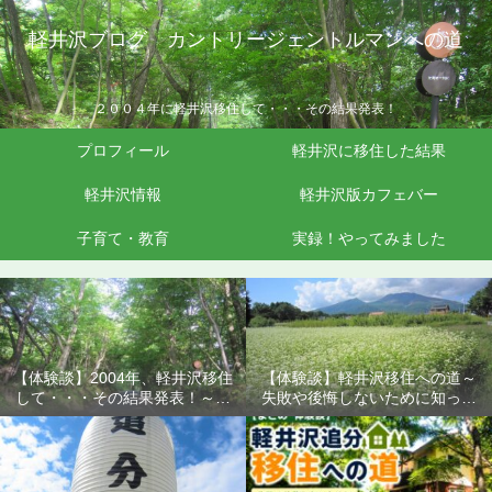
軽井沢ブログ カントリージェントルマンへの道
２００４年に軽井沢移住して・・・その結果発表！
プロフィール
軽井沢に移住した結果
軽井沢情報
軽井沢版カフェバー
子育て・教育
実録！やってみました
【体験談】2004年、軽井沢移住
【体験談】軽井沢移住への道～
して・・・その結果発表！～失
失敗や後悔しないために知って
敗や後悔しないために知ってお
おきたいこと
きたいこと