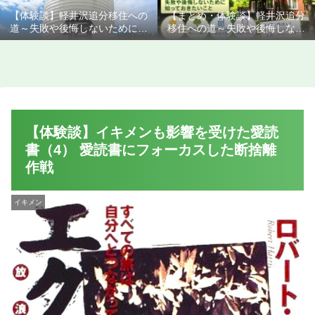
【体験談】軽井沢追分移住への
【まとめ・体験談】軽井沢追分
道～失敗や後悔しないために知
移住への道～失敗や後悔しない
っておきたいこと
ために知っておきたいこと
【体験談】イキメンも影響を受けた愛読
書（4） 愛読書にフォーカスした断捨離
作戦
イキメン