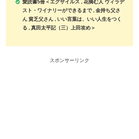
愛読書5冊＜エグザイルス , 花摘む人 ヴィラデ
スト・ワイナリーができるまで , 金持ち父さ
ん 貧乏父さん , いい言葉は、いい人生をつく
る , 真田太平記（三）上田攻め＞
スポンサーリンク