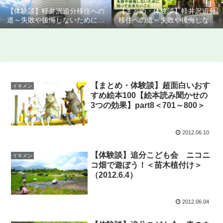
【体験談】軽井沢追分移住への
【まとめ・体験談】軽井沢追分
道～失敗や後悔しないために知
移住への道～失敗や後悔しない
っておきたいこと
ために知っておきたいこと
【まとめ・体験談】超面白いおす
イキメン
すめ絵本100【絵本読み聞かせの
3つの効果】part8＜701～800＞
2012.06.10
【体験談】追分こども会 ニコニ
イキメン
コ畑で遊ぼう！＜苗木植付け＞
（2012.6.4）
2012.06.04