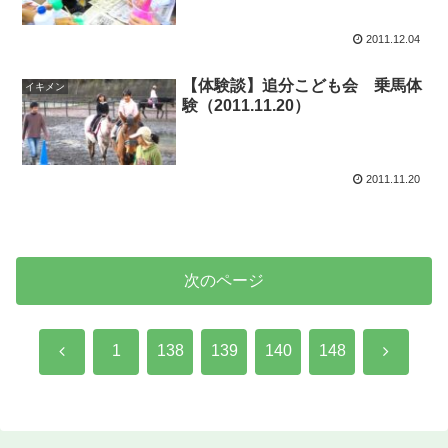
2011.12.04
【体験談】追分こども会 乗馬体
イキメン
験（2011.11.20）
2011.11.20
次のページ
前
次
1
138
139
140
148
へ
へ