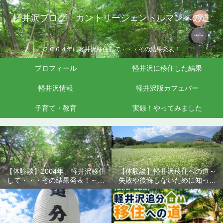
軽井沢ブログ カントリージェントルマンへの道
２００４年に軽井沢移住して・・・その結果発表！
プロフィール
軽井沢に移住した結果
軽井沢情報
軽井沢版カフェバー
子育て・教育
実録！やってみました
【体験談】2004年、軽井沢移住
【体験談】軽井沢移住への道～
して・・・その結果発表！～失
失敗や後悔しないために知って
敗や後悔しないために知ってお
おきたいこと
きたいこと