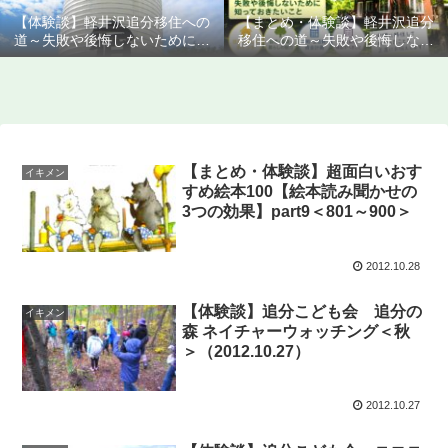
【体験談】軽井沢追分移住への
【まとめ・体験談】軽井沢追分
道～失敗や後悔しないために知
移住への道～失敗や後悔しない
っておきたいこと
ために知っておきたいこと
【まとめ・体験談】超面白いおす
イキメン
すめ絵本100【絵本読み聞かせの
3つの効果】part9＜801～900＞
2012.10.28
【体験談】追分こども会 追分の
イキメン
森 ネイチャーウォッチング＜秋
＞（2012.10.27）
2012.10.27