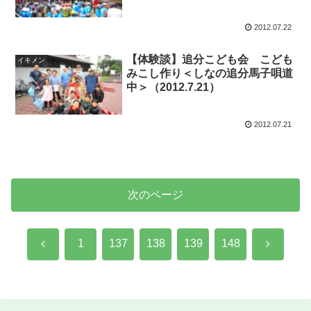
2012.07.22
【体験談】追分こども会 こども
イキメン
みこし作り＜しなの追分馬子唄道
中＞（2012.7.21）
2012.07.21
次のページ
前
次
1
137
138
139
148
へ
へ