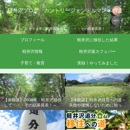
軽井沢ブログ カントリージェントルマンへの道
２００４年に軽井沢移住して・・・その結果発表！
プロフィール
軽井沢に移住した結果
軽井沢情報
軽井沢版カフェバー
子育て・教育
実録！やってみました
【体験談】2004年、軽井沢移住
【体験談】軽井沢移住への道～
して・・・その結果発表！～失
失敗や後悔しないために知って
敗や後悔しないために知ってお
おきたいこと
きたいこと