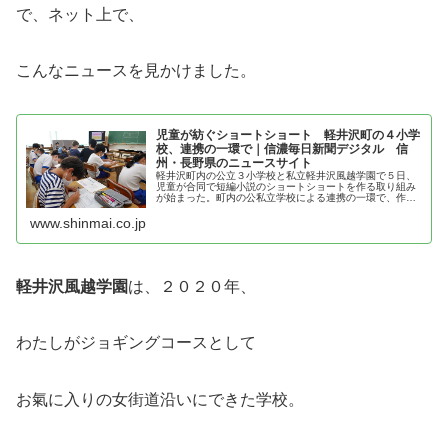
で、ネット上で、
こんなニュースを見かけました。
児童が紡ぐショートショート 軽井沢町の４小学
校、連携の一環で｜信濃毎日新聞デジタル 信
州・長野県のニュースサイト
軽井沢町内の公立３小学校と私立軽井沢風越学園で５日、
児童が合同で短編小説のショートショートを作る取り組み
が始まった。町内の公私立学校による連携の一環で、作品
は図書館に展示し、児童同士の交流も計画。この日はショ
ートショート作家の田丸雅智さん（...
www.shinmai.co.jp
軽井沢風越学園
は、２０２０年、
わたしがジョギングコースとして
お氣に入りの女街道沿いにできた学校。