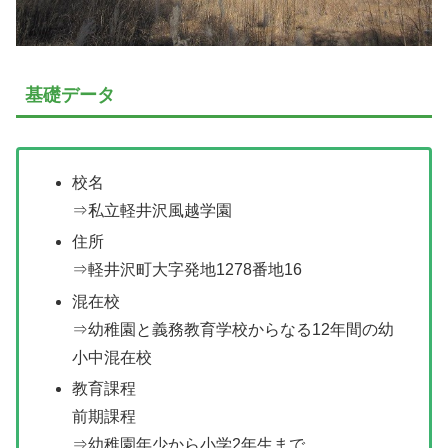
基礎データ
校名
⇒私立軽井沢風越学園
住所
⇒軽井沢町大字発地1278番地16
混在校
⇒幼稚園と義務教育学校からなる12年間の幼
小中混在校
教育課程
前期課程
⇒幼稚園年少から小学2年生まで