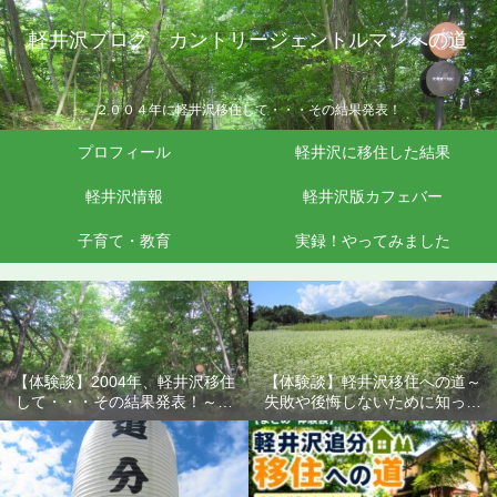
軽井沢ブログ カントリージェントルマンへの道
２００４年に軽井沢移住して・・・その結果発表！
プロフィール
軽井沢に移住した結果
軽井沢情報
軽井沢版カフェバー
子育て・教育
実録！やってみました
【体験談】2004年、軽井沢移住
【体験談】軽井沢移住への道～
して・・・その結果発表！～失
失敗や後悔しないために知って
敗や後悔しないために知ってお
おきたいこと
きたいこと