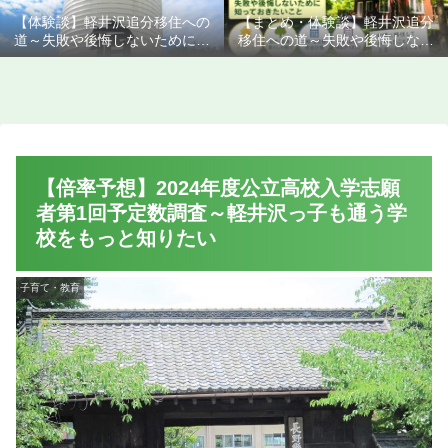
【体験談】軽井沢追分移住への
【まとめ・体験談】軽井沢追分
道～失敗や後悔しないために知
移住への道～失敗や後悔しない
っておきたいこと
ために知っておきたいこと
【倍率予想】2024年度公立高校入学志願
者第1回予定数調査～軽井沢っ子も通う学
校をもっと知りたい
子育て・教育