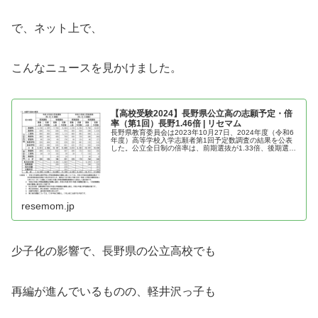
で、ネット上で、
こんなニュースを見かけました。
【高校受験2024】長野県公立高の志願予定・倍
率（第1回）長野1.46倍 | リセマム
長野県教育委員会は2023年10月27日、2024年度（令和6
年度）高等学校入学志願者第1回予定数調査の結果を公表
した。公立全日制の倍率は、前期選抜が1.33倍、後期選抜
が1.36倍。後期選抜の学校・学科別では、野沢北（理数）
10.25倍な...
resemom.jp
少子化の影響で、長野県の公立高校でも
再編が進んでいるものの、軽井沢っ子も