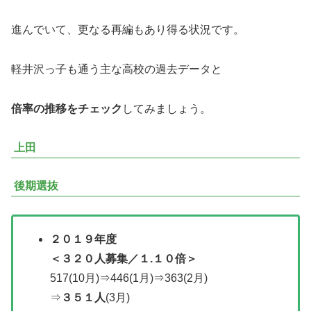
進んでいて、更なる再編もあり得る状況です。
軽井沢っ子も通う主な高校の過去データと
倍率の推移をチェック
してみましょう。
上田
後期選抜
２０１９年度
＜３２０人募集／
１.１０倍
＞
517(10月)⇒446(1月)⇒363(2月)
⇒
３５１人
(3月)