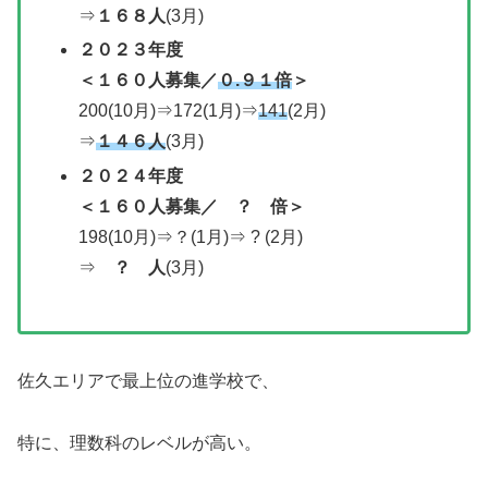
⇒
１６８人
(3月)
２０２３年度
＜１６０人募集／
０.９１倍
＞
200(10月)⇒172(1月)⇒
141
(2月)
⇒
１４６人
(3月)
２０２
４年度
＜
１６０人募集／
？ 倍＞
198(10月)⇒？(1月)⇒ ? (2月)
⇒
？ 人
(3月)
佐久エリアで最上位の進学校で、
特に、理数科のレベルが高い。