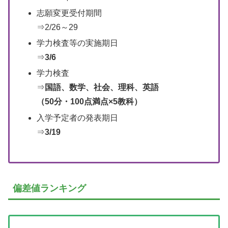
志願変更受付期間
⇒2/26～29
学力検査等の実施期日
⇒
3/6
学力検査
⇒
国語、数学、社会、理科、英語
（50分・100点満点×5教科）
入学予定者の発表期日
⇒
3/19
偏差値ランキング