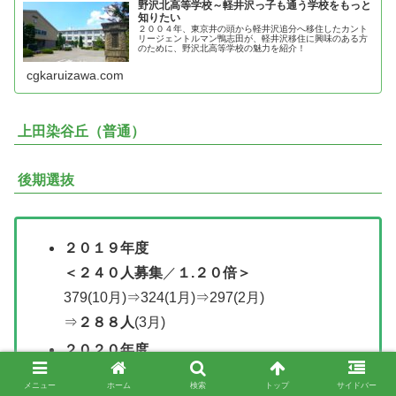
野沢北高等学校～軽井沢っ子も通う学校をもっと
知りたい
２００４年、東京井の頭から軽井沢追分へ移住したカント
リージェントルマン鴨志田が、軽井沢移住に興味のある方
のために、野沢北高等学校の魅力を紹介！
cgkaruizawa.com
上田染谷丘（普通）
後期選抜
２０１９年度
＜２４０人募集
／
１.２０倍＞
379(10月)⇒324(1月)⇒297(2月)
⇒
２８８人
(3月)
２０２０年度
＜
２４０人募集
／１.１６倍＞
メニュー
ホーム
検索
トップ
サイドバー