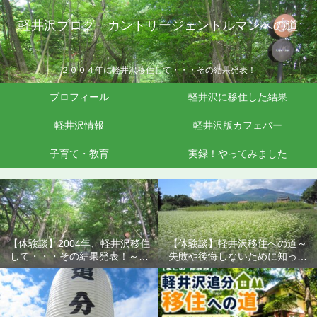
軽井沢ブログ カントリージェントルマンへの道
２００４年に軽井沢移住して・・・その結果発表！
プロフィール
軽井沢に移住した結果
軽井沢情報
軽井沢版カフェバー
子育て・教育
実録！やってみました
【体験談】2004年、軽井沢移住
【体験談】軽井沢移住への道～
して・・・その結果発表！～失
失敗や後悔しないために知って
敗や後悔しないために知ってお
おきたいこと
きたいこと