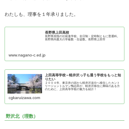
わたしも、理事を１年承りました。
長野県上田高校
長野県屈指の伝統進学校。全日制・定時制ともに普通科。
長野県内最大の学級数・生徒数。長野県上田市
www.nagano-c.ed.jp
上田高等学校～軽井沢っ子も通う学校をもっと知
りたい
２００４年、東京井の頭から軽井沢追分へ移住したカント
リージェントルマン鴨志田が、軽井沢移住に興味のある方
のために、上田高等学校の魅力を紹介！
cgkaruizawa.com
野沢北（理数）