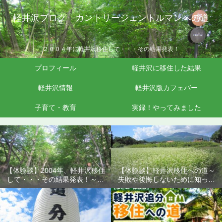
軽井沢ブログ カントリージェントルマンへの道
２００４年に軽井沢移住して・・・その結果発表！
プロフィール
軽井沢に移住した結果
軽井沢情報
軽井沢版カフェバー
子育て・教育
実録！やってみました
【体験談】2004年、軽井沢移住
【体験談】軽井沢移住への道～
して・・・その結果発表！～失
失敗や後悔しないために知って
敗や後悔しないために知ってお
おきたいこと
きたいこと