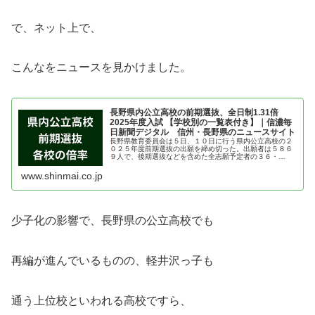
で、ネット上で、
こんなをニュースを見かけました。
長野県内公立高校の前期選抜、全日制1.31倍
2025年度入試 【学校別の一覧表付き】｜信濃毎
日新聞デジタル 信州・長野県のニュースサイト
長野県教育委員会は５日、１０日に行う県内公立高校の２
０２５年度前期選抜の出願を締め切った。出願者は５８６
９人で、後期選抜などを含めた全志願予定者の３６・
１％。全日制の志願倍率は１・３１倍、定時制は０・５１
倍、多部制・単位制は０・９９倍となっ...
www.shinmai.co.jp
少子化の影響で、長野県の公立高校でも
再編が進んでいるものの、軽井沢っ子も
通う上位校といわれる高校ですら、