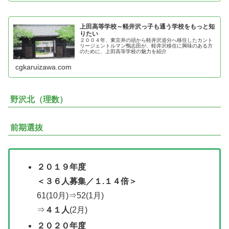
上田高等学校～軽井沢っ子も通う学校をもっと知
りたい
２００４年、東京井の頭から軽井沢追分へ移住したカント
リージェントルマン鴨志田が、軽井沢移住に興味のある方
のために、上田高等学校の魅力を紹介
cgkaruizawa.com
野沢北（理数）
前期選抜
２０１９年度
＜３６人募集／１.１４倍＞
61(10月)⇒52(1月)
⇒
４１人
(2月)
２０２０年度