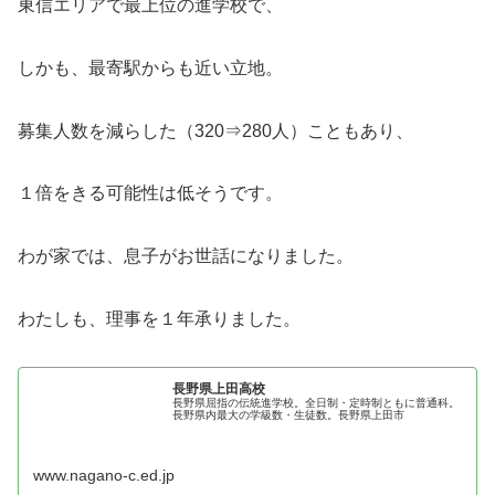
東信エリアで最上位の進学校で、
しかも、最寄駅からも近い立地。
募集人数を減らした（320⇒280人）こともあり、
１倍をきる可能性は低そうです。
わが家では、息子がお世話になりました。
わたしも、理事を１年承りました。
長野県上田高校
長野県屈指の伝統進学校。全日制・定時制ともに普通科。
長野県内最大の学級数・生徒数。長野県上田市
www.nagano-c.ed.jp