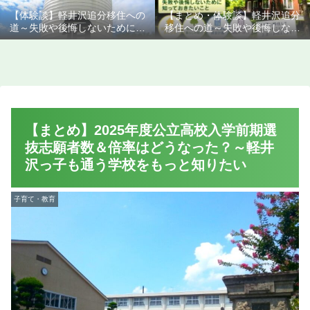
【体験談】軽井沢追分移住への
【まとめ・体験談】軽井沢追分
道～失敗や後悔しないために知
移住への道～失敗や後悔しない
っておきたいこと
ために知っておきたいこと
【まとめ】2025年度公立高校入学前期選
抜志願者数＆倍率はどうなった？～軽井
沢っ子も通う学校をもっと知りたい
子育て・教育