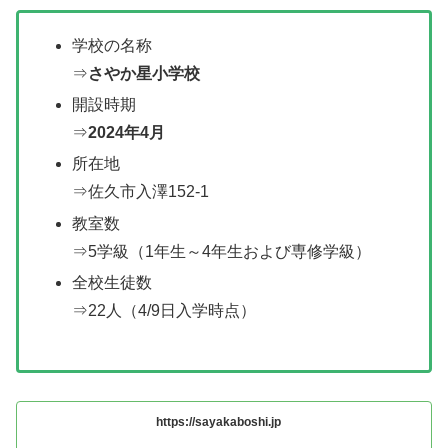
学校の名称
⇒
さやか星小学校
開設時期
⇒
2024年4月
所在地
⇒佐久市入澤152-1
教室数
⇒5学級（1年生～4年生および専修学級）
全校生徒数
⇒22人（4/9日入学時点）
https://sayakaboshi.jp