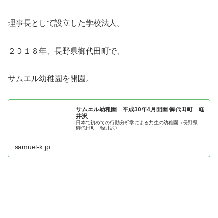
理事長として設立した学校法人。
２０１８年、長野県御代田町で、
サムエル幼稚園を開園。
サムエル幼稚園 平成30年4月開園 御代田町 軽
井沢
日本で初めての行動分析学による共生の幼稚園（長野県
御代田町 軽井沢）
samuel-k.jp