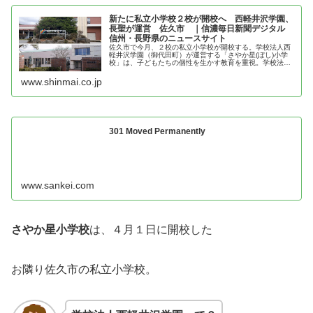
新たに私立小学校２校が開校へ 西軽井沢学園、
長聖が運営 佐久市 ｜信濃毎日新聞デジタル
信州・長野県のニュースサイト
佐久市で今月、２校の私立小学校が開校する。学校法人西
軽井沢学園（御代田町）が運営する「さやか星(ぼし)小学
校」は、子どもたちの個性を生かす教育を重視。学校法人
「長聖」（佐久市）が運営する「サミットアカデミーエレ
メンタリースクール佐久」は英語...
www.shinmai.co.jp
301 Moved Permanently
www.sankei.com
さやか星小学校
は、４月１日に開校した
お隣り佐久市の私立小学校。