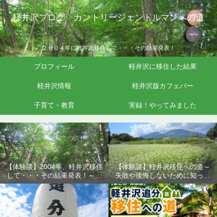
軽井沢ブログ カントリージェントルマンへの道
２００４年に軽井沢移住して・・・その結果発表！
プロフィール
軽井沢に移住した結果
軽井沢情報
軽井沢版カフェバー
子育て・教育
実録！やってみました
【体験談】2004年、軽井沢移住
【体験談】軽井沢移住への道～
して・・・その結果発表！～失
失敗や後悔しないために知って
敗や後悔しないために知ってお
おきたいこと
きたいこと