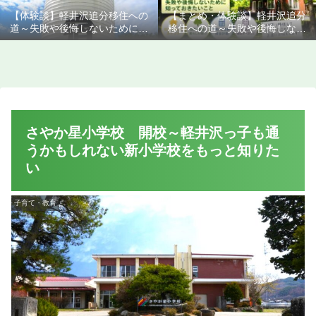
【体験談】軽井沢追分移住への
【まとめ・体験談】軽井沢追分
道～失敗や後悔しないために知
移住への道～失敗や後悔しない
っておきたいこと
ために知っておきたいこと
さやか星小学校 開校～軽井沢っ子も通
うかもしれない新小学校をもっと知りた
い
子育て・教育