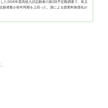
した2026年度高校入試志願者の第2回予定数調査で、私立
校で志願者数が前年同期を上回った。国による授業料無償化が
れることが追い風となり、私立を第1志望とする生徒が増え
に、