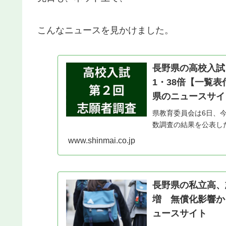
こんなニュースを見かけました。
長野県の高校入試
1・38倍【一覧
県のニュースサイ
県教育委員会は6日、今
数調査の結果を公表し
体の31・7％に当たる
www.shinmai.co.jp
期1・2…
長野県の私立高、
増 無償化影響か
ュースサイト