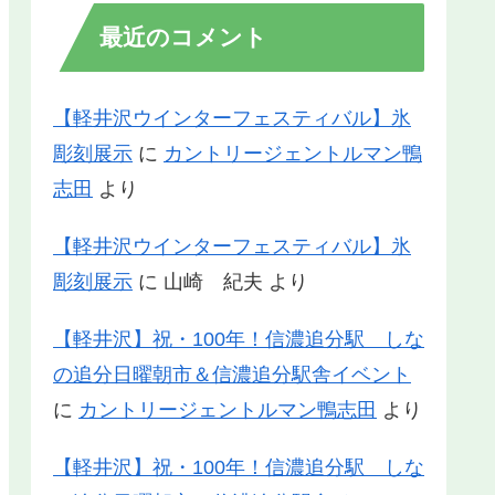
最近のコメント
【軽井沢ウインターフェスティバル】氷
彫刻展示
に
カントリージェントルマン鴨
志田
より
【軽井沢ウインターフェスティバル】氷
彫刻展示
に
山崎 紀夫
より
【軽井沢】祝・100年！信濃追分駅 しな
の追分日曜朝市＆信濃追分駅舎イベント
に
カントリージェントルマン鴨志田
より
【軽井沢】祝・100年！信濃追分駅 しな