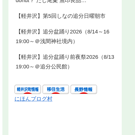
donut？ だし尾粂 無印良品…
【軽井沢】第5回しなの追分日曜朝市
【軽井沢】追分盆踊り2026（8/14～16
19:00～＠浅間神社境内）
【軽井沢】追分盆踊り前夜祭2026（8/13
19:00～＠追分公民館）
にほんブログ村