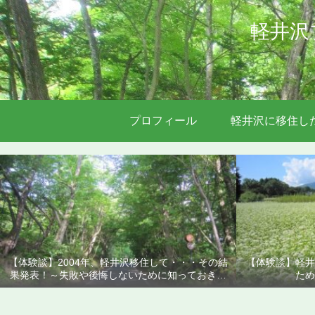
軽井沢
プロフィール
軽井沢に移住し
【体験談】2004年、軽井沢移住して・・・その結
【体験談】軽井
果発表！～失敗や後悔しないために知っておきた
ため
いこと