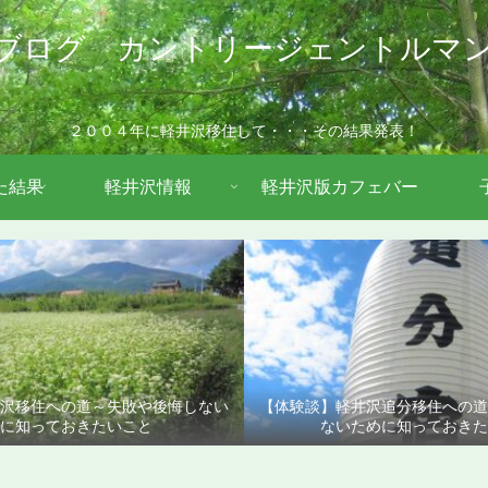
ブログ カントリージェントルマ
２００４年に軽井沢移住して・・・その結果発表！
た結果
軽井沢情報
軽井沢版カフェバー
沢移住への道～失敗や後悔しない
【体験談】軽井沢追分移住への
に知っておきたいこと
ないために知っておきた