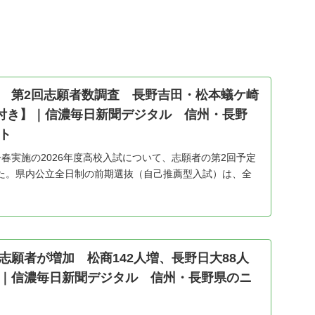
 第2回志願者数調査 長野吉田・松本蟻ケ崎
表付き】｜信濃毎日新聞デジタル 信州・長野
ト
春実施の2026年度高校入試について、志願者の第2回予定
た。県内公立全日制の前期選抜（自己推薦型入試）は、全
5209人が志願し、募集人数に対する倍率は1・22倍（前年同
志願者が増加 松商142人増、長野日大88人
｜信濃毎日新聞デジタル 信州・長野県のニ