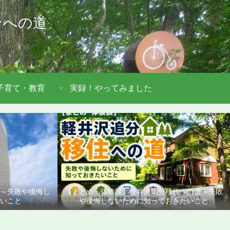
ンへの道
子育て・教育
実録！やってみました
道～失敗や後悔し
【まとめ・体験談】軽井沢追分移住への道～失敗
いこと
や後悔しないために知っておきたいこと