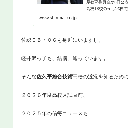
県教育委員会が6日公表
高校16校のうち14
私立高でも本格実施さ
www.shinmai.co.jp
ているようだ…
佐総ＯＢ・ＯＧも身近にいますし、
軽井沢っ子も、結構、通っています。
そんな
佐久平総合技術
高校の近況を知るため
２０２６年度高校入試直前、
２０２５年の信毎ニュースも