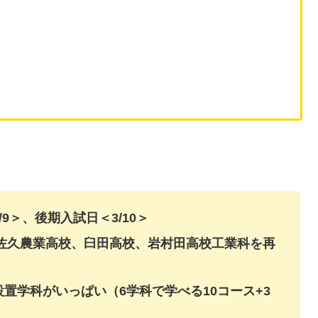
/9＞、後期入試日＜3/10＞
北佐久農業高校、臼田高校、岩村田高校工業科を再
置学科がいっぱい（6学科で学べる10コース+3