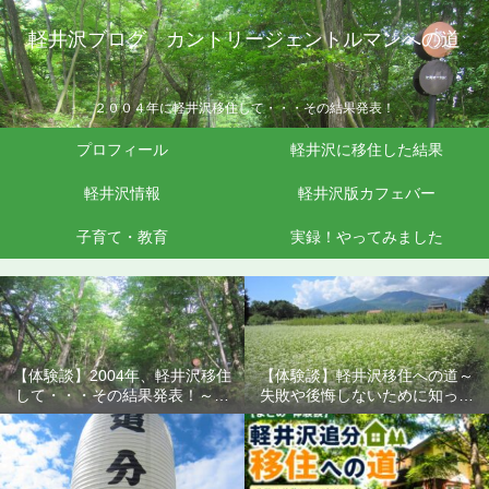
軽井沢ブログ カントリージェントルマンへの道
２００４年に軽井沢移住して・・・その結果発表！
プロフィール
軽井沢に移住した結果
軽井沢情報
軽井沢版カフェバー
子育て・教育
実録！やってみました
【体験談】2004年、軽井沢移住
【体験談】軽井沢移住への道～
して・・・その結果発表！～失
失敗や後悔しないために知って
敗や後悔しないために知ってお
おきたいこと
きたいこと