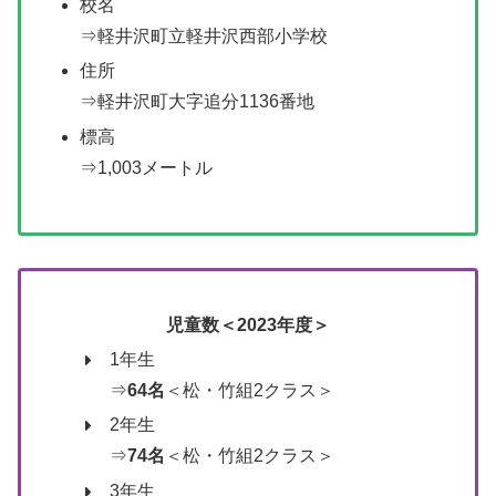
校名
⇒軽井沢町立軽井沢西部小学校
住所
⇒軽井沢町大字追分1136番地
標高
⇒1,003メートル
児童数＜2023年度＞
1年生
⇒
64名
＜松・竹組2クラス＞
2年生
⇒
74名
＜松・竹組2クラス＞
3年生