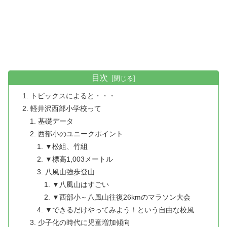
目次
トピックスによると・・・
軽井沢西部小学校って
基礎データ
西部小のユニークポイント
▼松組、竹組
▼標高1,003メートル
八風山強歩登山
▼八風山はすごい
▼西部小～八風山往復26kmのマラソン大会
▼できるだけやってみよう！という自由な校風
少子化の時代に児童増加傾向