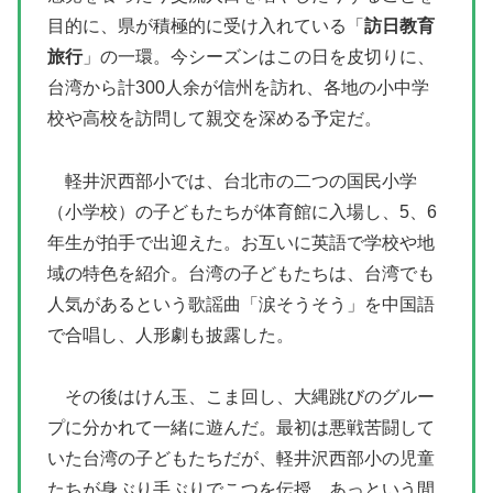
目的に、県が積極的に受け入れている「
訪日教育
旅行
」の一環。今シーズンはこの日を皮切りに、
台湾から計300人余が信州を訪れ、各地の小中学
校や高校を訪問して親交を深める予定だ。
軽井沢西部小では、台北市の二つの国民小学
（小学校）の子どもたちが体育館に入場し、5、6
年生が拍手で出迎えた。お互いに英語で学校や地
域の特色を紹介。台湾の子どもたちは、台湾でも
人気があるという歌謡曲「涙そうそう」を中国語
で合唱し、人形劇も披露した。
その後はけん玉、こま回し、大縄跳びのグルー
プに分かれて一緒に遊んだ。最初は悪戦苦闘して
いた台湾の子どもたちだが、軽井沢西部小の児童
たちが身ぶり手ぶりでこつを伝授。あっという間