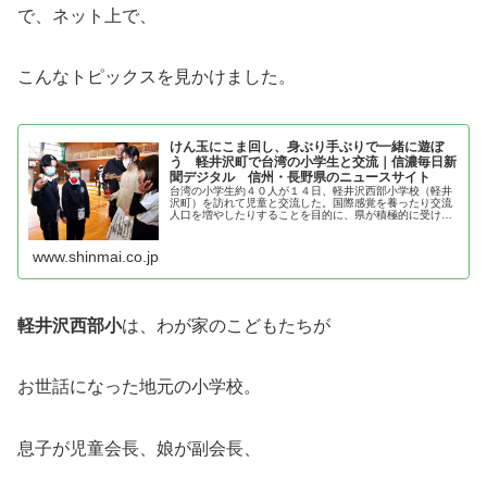
で、ネット上で、
こんなトピックスを見かけました。
けん玉にこま回し、身ぶり手ぶりで一緒に遊ぼ
う 軽井沢町で台湾の小学生と交流｜信濃毎日新
聞デジタル 信州・長野県のニュースサイト
台湾の小学生約４０人が１４日、軽井沢西部小学校（軽井
沢町）を訪れて児童と交流した。国際感覚を養ったり交流
人口を増やしたりすることを目的に、県が積極的に受け入
れている「訪日教育旅行」の一環。この日を皮切りに台湾
から計３００人余が信州を訪れ、各...
www.shinmai.co.jp
軽井沢西部小
は、わが家のこどもたちが
お世話になった地元の小学校。
息子が児童会長、娘が副会長、