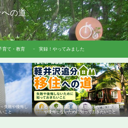
ンへの道
子育て・教育
実録！やってみました
道～失敗や後悔し
【まとめ・体験談】軽井沢追分移住への道～失敗
いこと
や後悔しないために知っておきたいこと