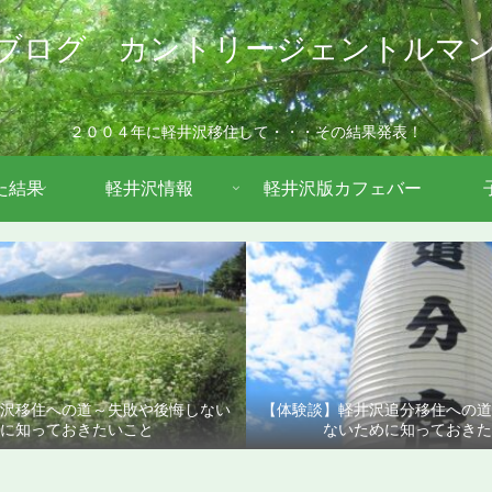
ブログ カントリージェントルマ
２００４年に軽井沢移住して・・・その結果発表！
た結果
軽井沢情報
軽井沢版カフェバー
沢移住への道～失敗や後悔しない
【体験談】軽井沢追分移住への
に知っておきたいこと
ないために知っておきた