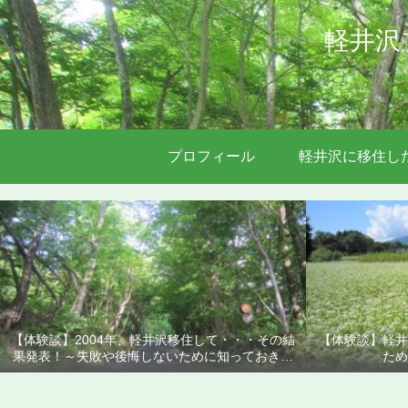
軽井沢
プロフィール
軽井沢に移住し
【体験談】2004年、軽井沢移住して・・・その結
【体験談】軽井
果発表！～失敗や後悔しないために知っておきた
ため
いこと