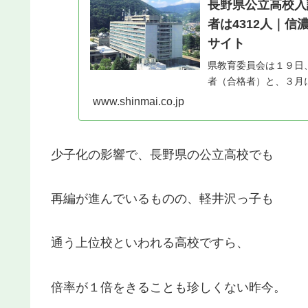
長野県公立高校入
者は4312人｜
サイト
県教育委員会は１９日
者（合格者）と、３月
www.shinmai.co.jp
少子化の影響で、長野県の公立高校でも
再編が進んでいるものの、軽井沢っ子も
通う上位校といわれる高校ですら、
倍率が１倍をきることも珍しくない昨今。