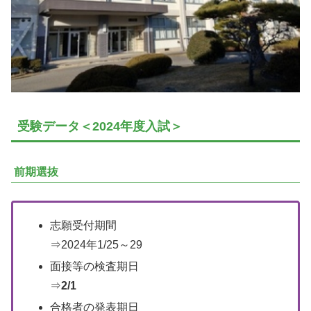
受験データ＜2024年度入試＞
前期選抜
志願受付期間
⇒2024年1/25～29
面接等の検査期日
⇒
2/1
合格者の発表期日