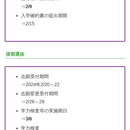
⇒
2/9
入学確約書の提出期限
⇒2/15
後期選抜
志願受付期間
⇒2024年2/20～22
志願変更受付期間
⇒2/26～29
学力検査等の実施期日
⇒
3/6
学力検査