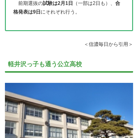
前期選抜の
試験は2月1日
（一部は2日も）、
合
格発表は9日
にそれぞれ行う。
＜信濃毎日から引用＞
軽井沢っ子も通う公立高校