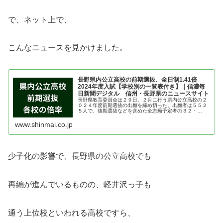
で、ネット上で、
こんなニュースを見かけました。
長野県内公立高校の前期選抜、全日制1.41倍
2024年度入試【学校別の一覧表付き】｜信濃毎
日新聞デジタル 信州・長野県のニュースサイト
長野県教育委員会は２９日、２月に行う県内公立高校の２
０２４年度前期選抜の出願を締め切った。出願者は５５２
５人で、後期選抜などを含めた全志願予定者の３２・
６％。全日制の志願倍率は１・４１倍、定時制は０・５３
倍、多部制・単位制は１・０４倍となっ...
www.shinmai.co.jp
少子化の影響で、長野県の公立高校でも
再編が進んでいるものの、軽井沢っ子も
通う上位校といわれる高校ですら、