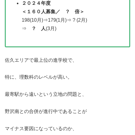
２０２
４年度
＜
１６０人募集／
？ 倍＞
198(10月)⇒179(1月)⇒ ? (2月)
⇒
？ 人
(3月)
佐久エリアで最上位の進学校で、
特に、理数科のレベルが高い。
最寄駅から遠いという立地の問題と、
野沢南との合併が進行中であることが
マイナス要因になっているのか、