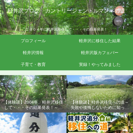
軽井沢ブログ カントリージェントルマンへの道
２００４年に軽井沢移住して・・・その結果発表！
プロフィール
軽井沢に移住した結果
軽井沢情報
軽井沢版カフェバー
子育て・教育
実録！やってみました
【体験談】2004年、軽井沢移住
【体験談】軽井沢移住への道～
して・・・その結果発表！～失
失敗や後悔しないために知って
敗や後悔しないために知ってお
おきたいこと
きたいこと