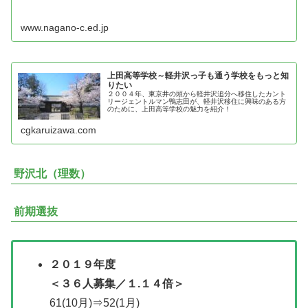
www.nagano-c.ed.jp
上田高等学校～軽井沢っ子も通う学校をもっと知
りたい
２００４年、東京井の頭から軽井沢追分へ移住したカント
リージェントルマン鴨志田が、軽井沢移住に興味のある方
のために、上田高等学校の魅力を紹介！
cgkaruizawa.com
野沢北（理数）
前期選抜
２０１９年度
＜３６人募集／１.１４倍＞
61(10月)⇒52(1月)