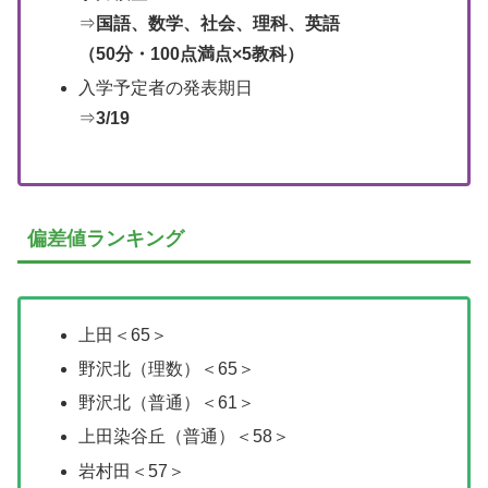
⇒
国語、数学、社会、理科、英語
（50分・100点満点×5教科）
入学予定者の発表期日
⇒
3/19
偏差値ランキング
上田＜65＞
野沢北（理数）＜65＞
野沢北（普通）＜61＞
上田染谷丘（普通）＜58＞
岩村田＜57＞