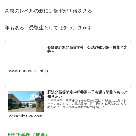
高校のレベルの割には倍率が１倍をきる
年もある。受験生としてはチャンスかも。
長野県野沢北高等学校 公式WebSite＝桜花と光
芒＝
www.nagano-c.ed.jp
野沢北高等学校～軽井沢っ子も通う学校をもっと
知りたい
２００４年、東京井の頭から軽井沢追分へ移住したカント
リージェントルマン鴨志田が、軽井沢移住に興味のある方
のために、野沢北高等学校の魅力を紹介！
cgkaruizawa.com
上田染谷丘（普通）