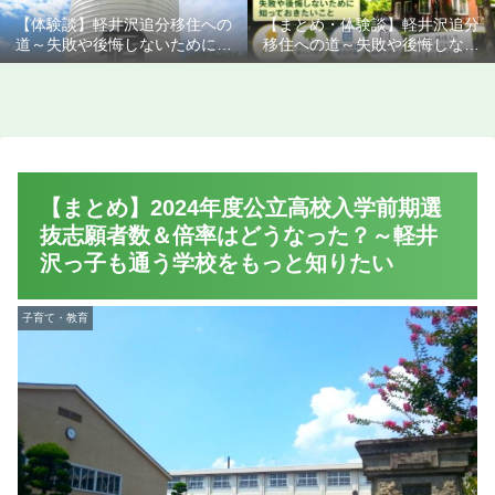
【体験談】軽井沢追分移住への
【まとめ・体験談】軽井沢追分
道～失敗や後悔しないために知
移住への道～失敗や後悔しない
っておきたいこと
ために知っておきたいこと
【まとめ】2024年度公立高校入学前期選
抜志願者数＆倍率はどうなった？～軽井
沢っ子も通う学校をもっと知りたい
子育て・教育