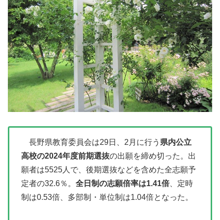
長野県教育委員会は29日、2月に行う
県内公立
高校の2024年度前期選抜
の出願を締め切った。出
願者は5525人で、後期選抜などを含めた全志願予
定者の32.6％。
全日制の志願倍率は1.41倍
、定時
制は0.53倍、多部制・単位制は1.04倍となった。