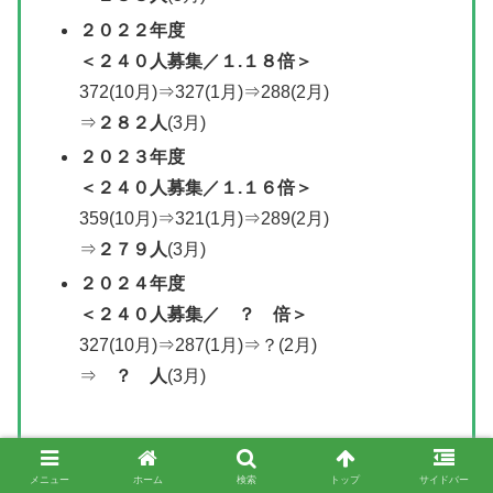
２０２２年度
＜
２４０人募集
／
１.１８倍＞
372(10月)⇒327(1月)⇒288(2月)
⇒
２８２人
(3月)
２０２３
年度
＜
２４０人募集／
１.１６倍＞
359(10月)⇒321(1月)⇒289(2月)
⇒
２７９人
(3月)
２０２
４年度
＜
２４０人募集
／
？ 倍＞
327(10月)⇒287(1月)⇒？(2月)
⇒
？ 人
(3月)
メニュー
ホーム
検索
トップ
サイドバー
上田染谷丘（国際教養）