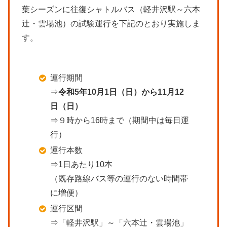
葉シーズンに往復シャトルバス（軽井沢駅～六本
辻・雲場池）の試験運行を下記のとおり実施しま
す。
運行期間
⇒
令和5年10月1日（日）から11月12
日（日）
⇒９時から16時まで（期間中は毎日運
行）
運行本数
⇒1日あたり10本
（既存路線バス等の運行のない時間帯
に増便）
運行区間
⇒「軽井沢駅」～「六本辻・雲場池」