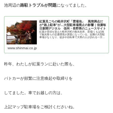
池周辺の
路駐トラブルが問題
になってました。
紅葉見ごろの軽井沢町「雲場池」 風情満点だ
が“路上駐車”が…大型駐車場廃止の影響｜信濃毎
日新聞デジタル 信州・長野県のニュースサイト
紅葉が見頃を迎えた軽井沢町の観光名所、雲場(くもば)池
で観光客らの交通環境が課題になっている。近隣の大型駐
車場がなくなり、徒歩や自転車で大勢の人が訪れる一方、
周辺に路上駐車も目立ち、軽井沢署や町は「マナーを守っ
て楽しんで」と呼びかける。軽井...
www.shinmai.co.jp
昨年、わたしが紅葉ランに赴いた際も、
パトカーが頻繁に注意喚起や取締りを
してました。車でお越しの方は、
上記マップ駐車場をご検討くださいね。