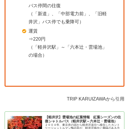
バス停間の往復
（「新道」、「中部電力前」、「旧軽
井沢」バス停でも乗降可）
運賃
⇒220円
（「軽井沢駅」～「六本辻・雲場池」
の場合）
TRIP KARUIZAWAから引用
【軽井沢】雲場池の紅葉情報 紅葉シーズンの往
復シャトルバス（軽井沢駅～六本辻・雲場池）
２００４年、東京井の頭から軽井沢追分へ移住したカント
リージェントルマン鴨志田が、軽井沢移住に興味のある方