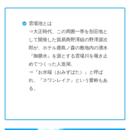
雲場池とは
⇒大正時代、この周囲一帯を別荘地と
して開発した貿易商野澤組の野澤源次
郎が、ホテル鹿島ノ森の敷地内の湧水
『御膳水』を源とする雲場川を堰き止
めてつくった人造湖。
⇒『お水端（おみずばた）』と呼ば
れ、『スワンレイク』という愛称もあ
る。