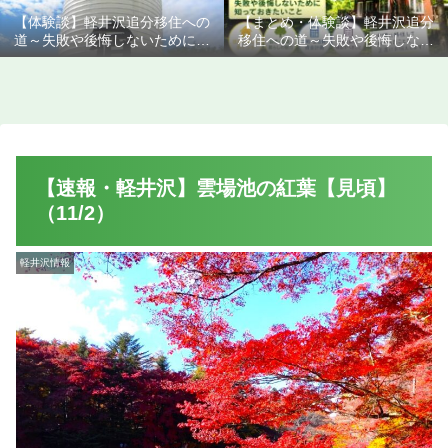
【体験談】軽井沢追分移住への
【まとめ・体験談】軽井沢追分
道～失敗や後悔しないために知
移住への道～失敗や後悔しない
っておきたいこと
ために知っておきたいこと
【速報・軽井沢】雲場池の紅葉【見頃】
（11/2）
軽井沢情報