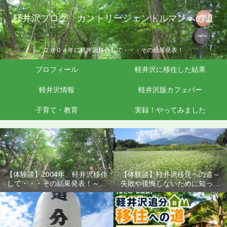
軽井沢ブログ カントリージェントルマンへの道
２００４年に軽井沢移住して・・・その結果発表！
プロフィール
軽井沢に移住した結果
軽井沢情報
軽井沢版カフェバー
子育て・教育
実録！やってみました
【体験談】2004年、軽井沢移住
【体験談】軽井沢移住への道～
して・・・その結果発表！～失
失敗や後悔しないために知って
敗や後悔しないために知ってお
おきたいこと
きたいこと