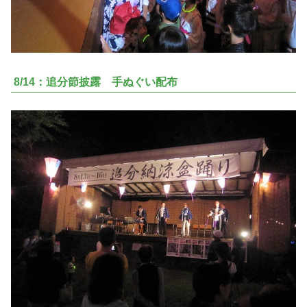
8/14：追分節披露 手ぬぐい配布