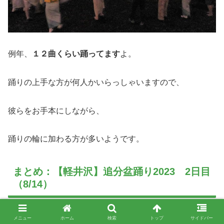
例年、
１２曲くらい踊ってます
よ。
踊りの上手な方が何人かいらっしゃいますので、
彼らをお手本にしながら、
踊りの輪に加わる方が多いようです。
まとめ：【軽井沢】追分盆踊り2023 2日目
（8/14）
メニュー
ホーム
検索
トップ
サイドバー