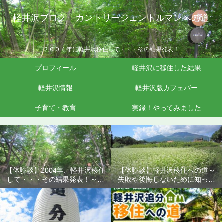
軽井沢ブログ カントリージェントルマンへの道
２００４年に軽井沢移住して・・・その結果発表！
プロフィール
軽井沢に移住した結果
軽井沢情報
軽井沢版カフェバー
子育て・教育
実録！やってみました
【体験談】2004年、軽井沢移住
【体験談】軽井沢移住への道～
して・・・その結果発表！～失
失敗や後悔しないために知って
敗や後悔しないために知ってお
おきたいこと
きたいこと