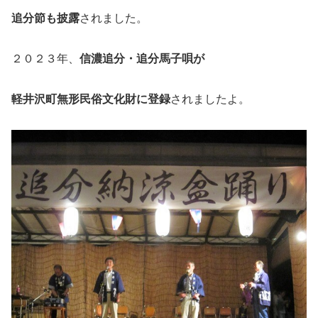
追分節も披露
されました。
２０２３年、
信濃追分・追分馬子唄が
軽井沢町無形民俗文化財に登録
されましたよ。