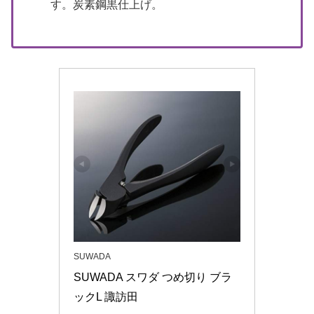
す。炭素鋼黒仕上げ。
SUWADA
SUWADA スワダ つめ切り ブラ
ックL 諏訪田