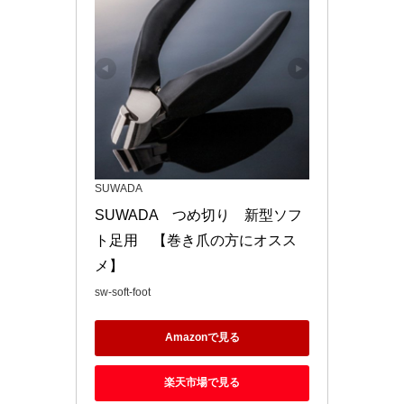
SUWADA
SUWADA　つめ切り　新型ソフ
ト足用　【巻き爪の方にオスス
メ】
sw-soft-foot
Amazonで見る
楽天市場で見る