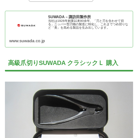
SUWADA – 諏訪田製作所
当社は1926年創業以来90余年、「刃と刃を合わせて切
る」ニッパー型刃物の製造に特化し、これまでつめ切りな
ど「美」を高める製品を生み出しています。
www.suwada.co.jp
高級爪切りSUWADA クラシックＬ 購入