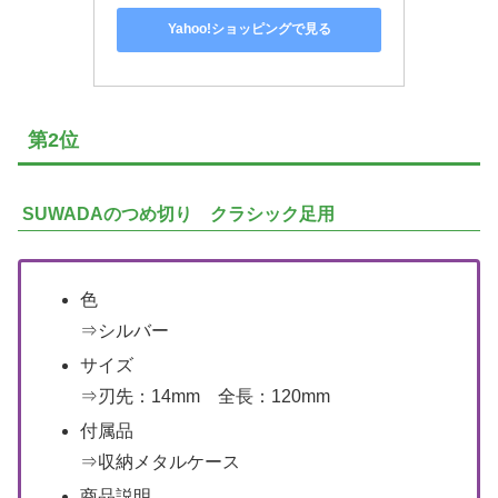
Yahoo!ショッピングで見る
第2位
SUWADAのつめ切り クラシック足用
色
⇒シルバー
サイズ
⇒刃先：14mm 全長：120mm
付属品
⇒収納メタルケース
商品説明