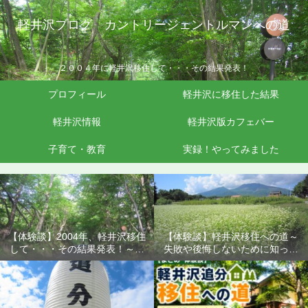
軽井沢ブログ カントリージェントルマンへの道
２００４年に軽井沢移住して・・・その結果発表！
プロフィール
軽井沢に移住した結果
軽井沢情報
軽井沢版カフェバー
子育て・教育
実録！やってみました
【体験談】2004年、軽井沢移住
【体験談】軽井沢移住への道～
して・・・その結果発表！～失
失敗や後悔しないために知って
敗や後悔しないために知ってお
おきたいこと
きたいこと