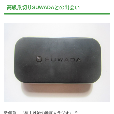
高級爪切りSUWADAとの出会い
数年前、『福山雅治の地底人ラジオ』で