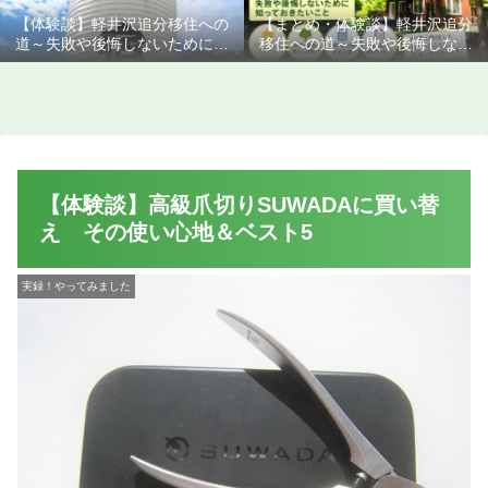
【体験談】軽井沢追分移住への
【まとめ・体験談】軽井沢追分
道～失敗や後悔しないために知
移住への道～失敗や後悔しない
っておきたいこと
ために知っておきたいこと
【体験談】高級爪切りSUWADAに買い替
え その使い心地＆ベスト5
実録！やってみました