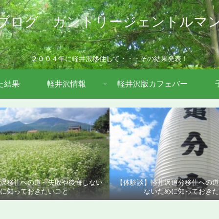
ブログ カントリージェントルマ
２００４年に軽井沢移住して・・・その結果発表！
た結果
軽井沢情報
軽井沢版カフェバー
沢移住への道～失敗や後悔しない
【体験談】軽井沢追分移住への
に知っておきたいこと
ないために知っておきた