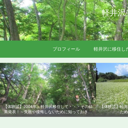
軽井沢
プロフィール
軽井沢に移住し
【体験談】2004年、軽井沢移住して・・・その結
【体験談】軽井
果発表！～失敗や後悔しないために知っておきた
ため
いこと