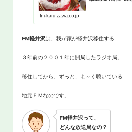
fm-karuizawa.co.jp
FM軽井沢
は、我が家が軽井沢移住する
３年前の２００１年に開局したラジオ局。
移住してから、ずっと、よ～く聴いている
地元ＦＭなのです。
FM軽井沢
って、
どんな放送局なの？