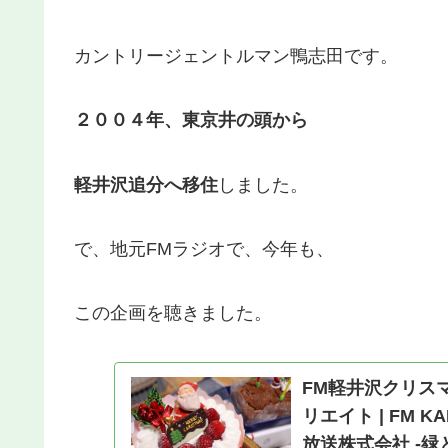
カントリージェントルマン鴨志田です。
２００４年、東京井の頭から
軽井沢追分へ移住
しました。
で、地元FMラジオで、今年も、
この企画を聴きました。
FM軽井沢クリスマス
リエイト | FM KA
放送株式会社 -緑