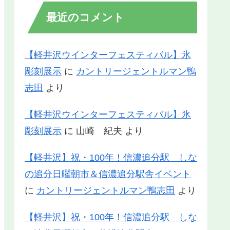
最近のコメント
【軽井沢ウインターフェスティバル】氷
彫刻展示
に
カントリージェントルマン鴨
志田
より
【軽井沢ウインターフェスティバル】氷
彫刻展示
に
山崎 紀夫
より
【軽井沢】祝・100年！信濃追分駅 しな
の追分日曜朝市＆信濃追分駅舎イベント
に
カントリージェントルマン鴨志田
より
【軽井沢】祝・100年！信濃追分駅 しな