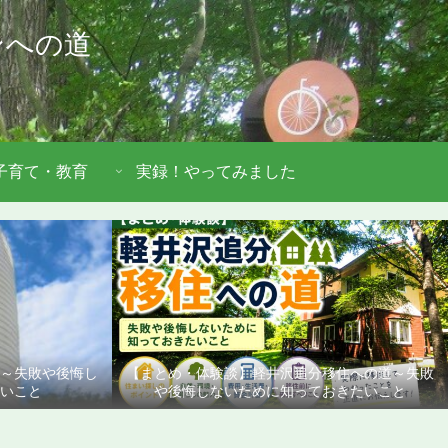
ンへの道
子育て・教育
実録！やってみました
道～失敗や後悔し
【まとめ・体験談】軽井沢追分移住への道～失敗
いこと
や後悔しないために知っておきたいこと