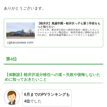
ありがとうございます。
【軽井沢】風越学園～軽井沢っ子も通う学校をも
っと知りたい
２００４年、東京井の頭から軽井沢追分へ移住したカント
リージェントルマン鴨志田が、軽井沢移住に興味のある方
のために、軽井沢風越学園のユニークポイントを紹介！
cgkaruizawa.com
第4位
【体験談】軽井沢追分移住への道～失敗や後悔しないた
めに知っておきたいこと
6月までのPVランキングも
4位
でした