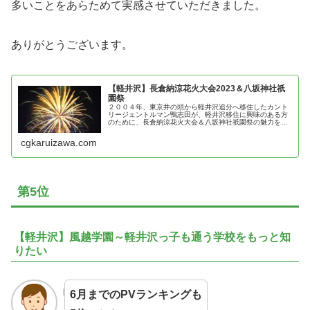
多いことをあらためて実感させていただきました。
ありがとうございます。
【軽井沢】長倉納涼花火大会2023＆八坂神社祇
園祭
２００４年、東京井の頭から軽井沢追分へ移住したカント
リージェントルマン鴨志田が、軽井沢移住に興味のある方
のために、長倉納涼花火大会＆八坂神社祇園祭の魅力を紹
介
cgkaruizawa.com
第5位
【軽井沢】風越学園～軽井沢っ子も通う学校をもっと知
りたい
6月までのPVランキングも