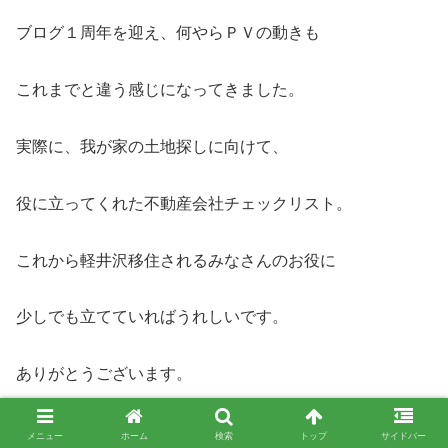
ブログ１周年を迎え、何やらＰＶの動きも
これまでと違う感じになってきました。
実際に、我が家の土地探しに向けて、
役に立ってくれた不動産会社チェックリスト。
これから軽井沢移住されるみなさんのお役に
少しでも立てていればうれしいです。
ありがとうございます。
【体験談】軽井沢移住への道 はじめての不動産
メニュー
ホーム
検索
トップ
サイドバー