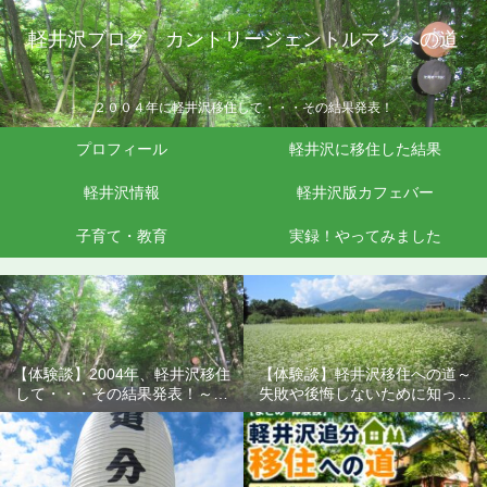
軽井沢ブログ カントリージェントルマンへの道
２００４年に軽井沢移住して・・・その結果発表！
プロフィール
軽井沢に移住した結果
軽井沢情報
軽井沢版カフェバー
子育て・教育
実録！やってみました
【体験談】2004年、軽井沢移住
【体験談】軽井沢移住への道～
して・・・その結果発表！～失
失敗や後悔しないために知って
敗や後悔しないために知ってお
おきたいこと
きたいこと