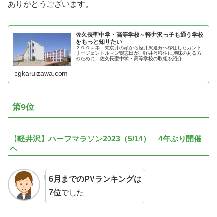
ありがとうございます。
佐久長聖中学・高等学校～軽井沢っ子も通う学校
をもっと知りたい
２００４年、東京井の頭から軽井沢追分へ移住したカント
リージェントルマン鴨志田が、軽井沢移住に興味のある方
のために、佐久長聖中学・高等学校の取組を紹介
cgkaruizawa.com
第9位
【軽井沢】ハーフマラソン2023（5/14） 4年ぶり開催
へ
6月までのPVランキングは
7位
でした