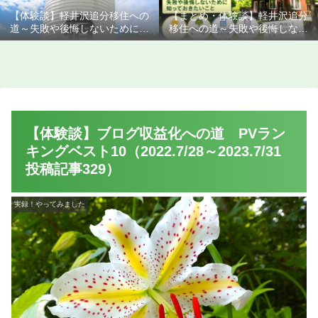
【体験談】軽井沢追分移住への
【まとめ・体験談】軽井沢追分
道～失敗や後悔しないために知
移住への道～失敗や後悔しない
っておきたいこと
ために知っておきたいこと
【体験談】ブログ収益化への道 PVラン
キングベスト10（2022.7/28～2023.7/31
投稿記事329）
実録！やってみました