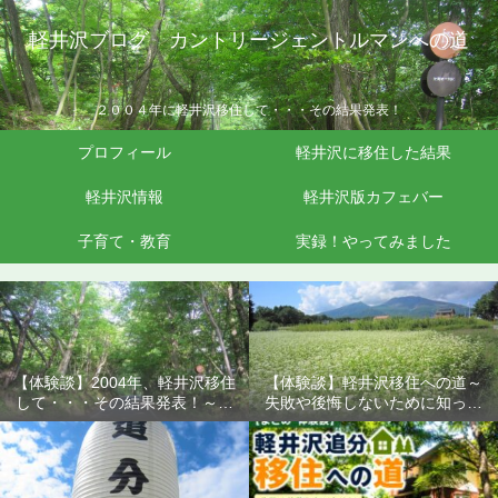
軽井沢ブログ カントリージェントルマンへの道
２００４年に軽井沢移住して・・・その結果発表！
プロフィール
軽井沢に移住した結果
軽井沢情報
軽井沢版カフェバー
子育て・教育
実録！やってみました
【体験談】2004年、軽井沢移住
【体験談】軽井沢移住への道～
して・・・その結果発表！～失
失敗や後悔しないために知って
敗や後悔しないために知ってお
おきたいこと
きたいこと