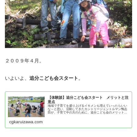
２００９年４月。
いよいよ、
追分こども会スタート
。
【体験談】追分こども会スタート メリットと注
意点
地域で子育てを盛り上げるイキメンも増えていったらいい
な～と思い、活動してきたカントリージェントルマン鴨志
田が、子育て中の方のために、追分こども会のメリットと
注意点を紹介！
cgkaruizawa.com