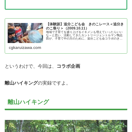
【体験談】追分こども会 きのこレース＜追分き
のこ祭り＞（2009.10.11）
地域で子育てを盛り上げるイキメンも増えていったらいい
な～と思い、活動してきたカントリージェントルマン鴨志
田が、子育て中の方のために、追分こども会コラボのきの
こレース＜追分きのこ祭り＞の体験談を紹介！
cgkaruizawa.com
というわけで、今回は、
コラボ企画
離山ハイキング
の実録ですよ。
離山ハイキング