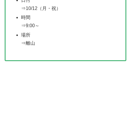
日付
⇒10/12（月・祝）
時間
⇒9:00～
場所
⇒離山