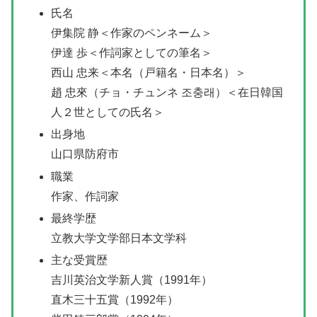
氏名
伊集院 静＜作家のペンネーム＞
伊達 歩＜作詞家としての筆名＞
西山 忠来＜本名（戸籍名・日本名）＞
趙 忠來（チョ・チュンネ 조충래）＜在日韓国
人２世としての氏名＞
出身地
山口県防府市
職業
作家、作詞家
最終学歴
立教大学文学部日本文学科
主な受賞歴
吉川英治文学新人賞（1991年）
直木三十五賞（1992年）