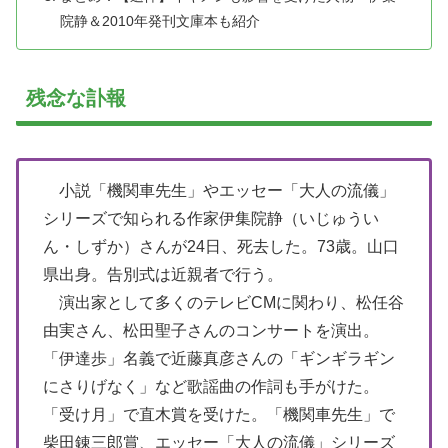
院静＆2010年発刊文庫本も紹介
残念な訃報
小説「機関車先生」やエッセー「大人の流儀」
シリーズで知られる作家伊集院静（いじゅうい
ん・しずか）さんが24日、死去した。73歳。山口
県出身。告別式は近親者で行う。
演出家として多くのテレビCMに関わり、松任谷
由実さん、松田聖子さんのコンサートを演出。
「伊達歩」名義で近藤真彦さんの「ギンギラギン
にさりげなく」など歌謡曲の作詞も手がけた。
「受け月」で直木賞を受けた。「機関車先生」で
柴田錬三郎賞、エッセー「大人の流儀」シリーズ