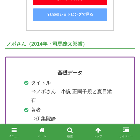
Yahoo!ショッピングで見る
ノボさん（2014年・司馬遼太郎賞）
基礎データ
タイトル
⇒ノボさん 小説 正岡子規と夏目漱
石
著者
⇒伊集院静
発行日
⇒2013年
メニュー
ホーム
検索
トップ
サイドバー