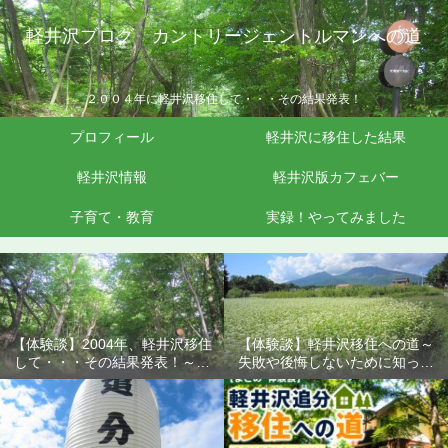
軽井沢ブログ カントリージェントルマンへの道
２００４年に軽井沢移住して・・・その結果発表！
プロフィール
軽井沢に移住した結果
軽井沢情報
軽井沢版カフェバー
子育て・教育
実録！やってみました
【体験談】2004年、軽井沢移住
【体験談】軽井沢移住への道～
して・・・その結果発表！～失
失敗や後悔しないために知って
敗や後悔しないために知ってお
おきたいこと
きたいこと