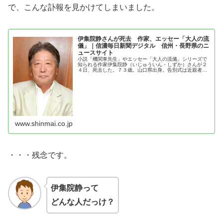
で、こんな訃報を見かけてしまいました。
伊集院静さんが死去 作家、エッセー「大人の流
儀」｜信濃毎日新聞デジタル 信州・長野県のニ
ュースサイト
小説「機関車先生」やエッセー「大人の流儀」シリーズで
知られる作家伊集院静（いじゅういん・しずか）さんが２
４日、死去した。７３歳。山口県出身。告別式は近親者で
行う。肝内胆管がんのため治療中だった。 演出家として
多くのテレビＣＭに関わり、松任谷...
www.shinmai.co.jp
・・・残念です。
伊集院静って
どんな人だっけ？