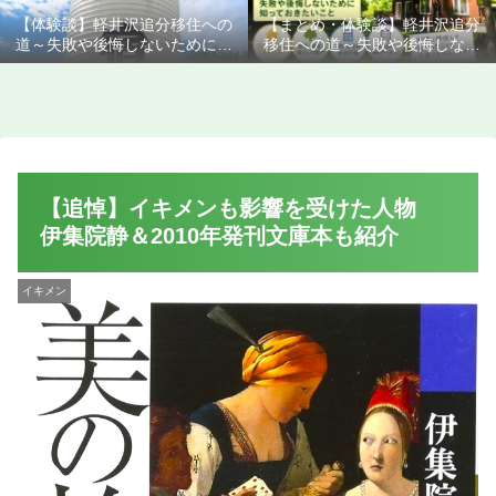
【体験談】軽井沢追分移住への
【まとめ・体験談】軽井沢追分
道～失敗や後悔しないために知
移住への道～失敗や後悔しない
っておきたいこと
ために知っておきたいこと
【追悼】イキメンも影響を受けた人物
伊集院静＆2010年発刊文庫本も紹介
イキメン