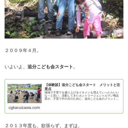
２００９年４月。
いよいよ、
追分こども会スタート
。
【体験談】追分こども会スタート メリットと注
意点
地域で子育てを盛り上げるイキメンも増えていったらいい
な～と思い、活動してきたカントリージェントルマン鴨志
田が、子育て中の方のために、追分こども会のメリットと
注意点を紹介！
cgkaruizawa.com
２０１３年度も、欲張らず、まずは、