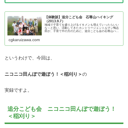
【体験談】追分こども会 石尊山ハイキング
（2013.9.7）
地域で子育てを盛り上げるイキメンも増えていったらいい
な～と思い、活動してきたカントリージェントルマン鴨志
田が、子育て中の方のために、追分こども会の石尊山ハイ
キングの体験談を紹介
cgkaruizawa.com
というわけで、今回は、
ニコニコ田んぼで遊ぼう！＜稲刈り＞
の
実録ですよ。
追分こども会 ニコニコ田んぼで遊ぼう！
＜稲刈り＞