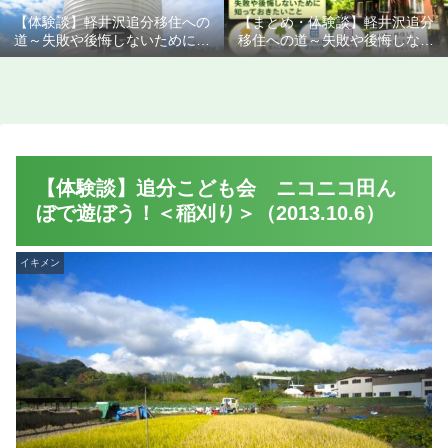
【体験談】軽井沢追分移住への
【まとめ・体験談】軽井沢追分
道～失敗や後悔しないために知
移住への道～失敗や後悔しない
っておきたいこと
ために知っておきたいこと
【体験談】追分こども会 ニコニコ田ん
ぼで遊ぼう！＜稲刈り＞（2013.10.6）
イキメン