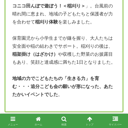
コニコ田んぼで遊ぼう！＜稲刈り＞
」。台風前の
晴れ間に恵まれ、地域の子どもたちと保護者が力
を合わせて
稲刈り体験
を楽しみました。
保育園児から小学生までが鎌を握り、大人たちは
安全面や稲の結わきでサポート。稲刈りの後は、
稲架掛け（はざかけ）
や収穫した野菜のお披露目
もあり、笑顔と達成感に満ちた1日となりました。
地域の力でこどもたちの「生きる力」を育
む・・・追分こども会の願いが形になった、あた
たかいイベントでした
。
メニュー
ホーム
検索
トップ
サイドバー
【おすすめ】イキメン わたしのバイブル