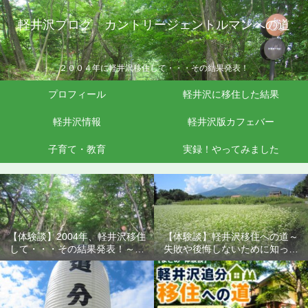
軽井沢ブログ カントリージェントルマンへの道
２００４年に軽井沢移住して・・・その結果発表！
プロフィール
軽井沢に移住した結果
軽井沢情報
軽井沢版カフェバー
子育て・教育
実録！やってみました
【体験談】2004年、軽井沢移住
【体験談】軽井沢移住への道～
して・・・その結果発表！～失
失敗や後悔しないために知って
敗や後悔しないために知ってお
おきたいこと
きたいこと