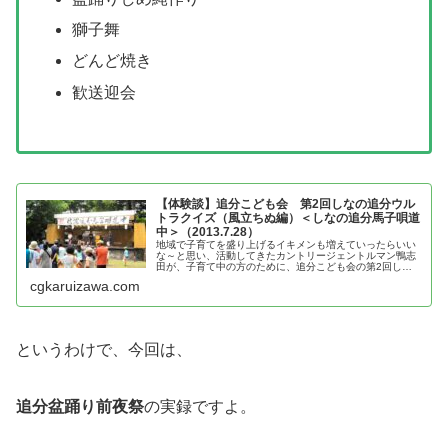
獅子舞
どんど焼き
歓送迎会
【体験談】追分こども会 第2回しなの追分ウル
トラクイズ（風立ちぬ編）＜しなの追分馬子唄道
中＞（2013.7.28）
地域で子育てを盛り上げるイキメンも増えていったらいい
な～と思い、活動してきたカントリージェントルマン鴨志
田が、子育て中の方のために、追分こども会の第2回しな
の追分ウルトラクイズ（風立ちぬ編）の体験談を紹介
cgkaruizawa.com
というわけで、今回は、
追分盆踊り前夜祭
の実録ですよ。