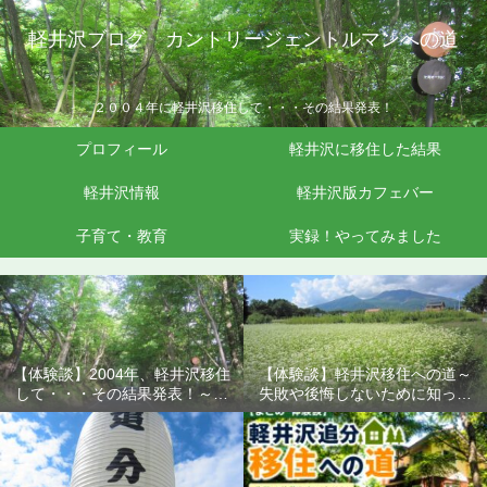
軽井沢ブログ カントリージェントルマンへの道
２００４年に軽井沢移住して・・・その結果発表！
プロフィール
軽井沢に移住した結果
軽井沢情報
軽井沢版カフェバー
子育て・教育
実録！やってみました
【体験談】2004年、軽井沢移住
【体験談】軽井沢移住への道～
して・・・その結果発表！～失
失敗や後悔しないために知って
敗や後悔しないために知ってお
おきたいこと
きたいこと