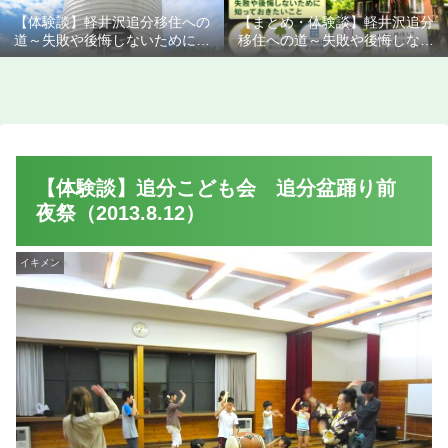
【体験談】軽井沢追分移住への
【まとめ・体験談】軽井沢追分
道～失敗や後悔しないために知
移住への道～失敗や後悔しない
っておきたいこと
ために知っておきたいこと
【体験談】追分こども会 追分盆踊り前
夜祭（2013.8.12）
イキメン