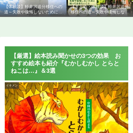
【体験談】軽井沢追分移住への
【まとめ・体験談】軽井沢追分
道～失敗や後悔しないために知
移住への道～失敗や後悔しない
っておきたいこと
ために知っておきたいこと
【厳選】絵本読み聞かせの3つの効果 お
すすめ絵本も紹介『むかしむかし とらと
ねこは…』＆3選
イキメン