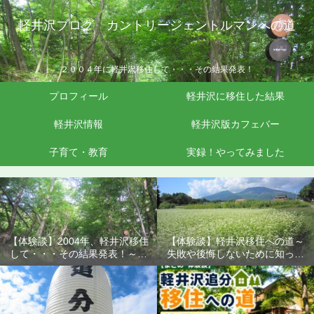
軽井沢ブログ カントリージェントルマンへの道
２００４年に軽井沢移住して・・・その結果発表！
プロフィール
軽井沢に移住した結果
軽井沢情報
軽井沢版カフェバー
子育て・教育
実録！やってみました
【体験談】2004年、軽井沢移住
【体験談】軽井沢移住への道～
して・・・その結果発表！～失
失敗や後悔しないために知って
敗や後悔しないために知ってお
おきたいこと
きたいこと