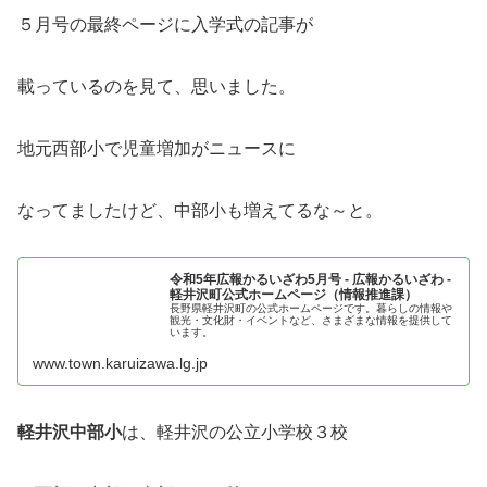
５月号の最終ページに入学式の記事が
載っているのを見て、思いました。
地元西部小で児童増加がニュースに
なってましたけど、中部小も増えてるな～と。
令和5年広報かるいざわ5月号 - 広報かるいざわ -
軽井沢町公式ホームページ（情報推進課）
長野県軽井沢町の公式ホームページです。暮らしの情報や
観光・文化財・イベントなど、さまざまな情報を提供して
います。
www.town.karuizawa.lg.jp
軽井沢中部小
は、軽井沢の公立小学校３校