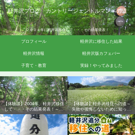
軽井沢ブログ カントリージェントルマンへの道
２００４年に軽井沢移住して・・・その結果発表！
プロフィール
軽井沢に移住した結果
軽井沢情報
軽井沢版カフェバー
子育て・教育
実録！やってみました
【体験談】2004年、軽井沢移住
【体験談】軽井沢移住への道～
して・・・その結果発表！～失
失敗や後悔しないために知って
敗や後悔しないために知ってお
おきたいこと
きたいこと