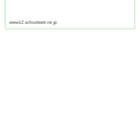
www12.schoolweb.ne.jp