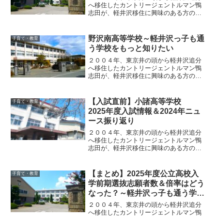
へ移住したカントリージェントルマン鴨
志田が、軽井沢移住に興味のある方のた
めに、野沢北高等学校の魅力を紹介
野沢南高等学校～軽井沢っ子も通
子育て・教育
う学校をもっと知りたい
２００４年、東京井の頭から軽井沢追分
へ移住したカントリージェントルマン鴨
志田が、軽井沢移住に興味のある方のた
めに、野沢南高等学校の魅力を紹介！
【入試直前】小諸高等学校
子育て・教育
2025年度入試情報＆2024年ニュ
ース振り返り
２００４年、東京井の頭から軽井沢追分
へ移住したカントリージェントルマン鴨
志田が、軽井沢移住に興味のある方のた
めに、小諸高等学校の魅力を紹介
【まとめ】2025年度公立高校入
子育て・教育
学前期選抜志願者数＆倍率はどう
なった？～軽井沢っ子も通う学校
をもっと知りたい
２００４年、東京井の頭から軽井沢追分
へ移住したカントリージェントルマン鴨