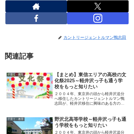
カントリージェントルマン鴨志田
関連記事
【まとめ】東信エリアの高校の文
子育て・教育
化祭2025～軽井沢っ子も通う学
校をもっと知りたい
２００４年、東京井の頭から軽井沢追分
へ移住したカントリージェントルマン鴨
志田が、軽井沢移住に興味のある方のた
めに、東信エリアの高校の文化祭の魅力
を紹介
野沢北高等学校～軽井沢っ子も通
子育て・教育
う学校をもっと知りたい
２００４年、東京井の頭から軽井沢追分