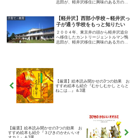
志田が、軽井沢移住に興味のある方のた
めに、軽井沢っ子も通うを公立高校入学
前期選抜志願者数＆倍率をチェック
【軽井沢】西部小学校～軽井沢っ
子育て・教育
子が通う学校をもっと知りたい
２００４年、東京井の頭から軽井沢追分
へ移住したカントリージェントルマン鴨
志田が、軽井沢移住に興味のある方のた
めに、軽井沢西部小学校の取組を紹介！
【厳選】絵本読み聞かせの3つの効果 お
すすめ絵本も紹介『むかしむかし とらと
ねこは…』＆3選
【厳選】絵本読み聞かせの3つの効果 お
すすめ絵本も紹介『３びきのかわいいオ
オカミ』＆3選