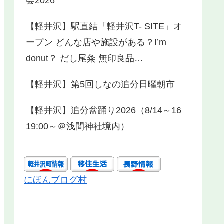
会2026
【軽井沢】駅直結「軽井沢T- SITE」オ
ープン どんな店や施設がある？I’m
donut？ だし尾粂 無印良品…
【軽井沢】第5回しなの追分日曜朝市
【軽井沢】追分盆踊り2026（8/14～16
19:00～＠浅間神社境内）
にほんブログ村