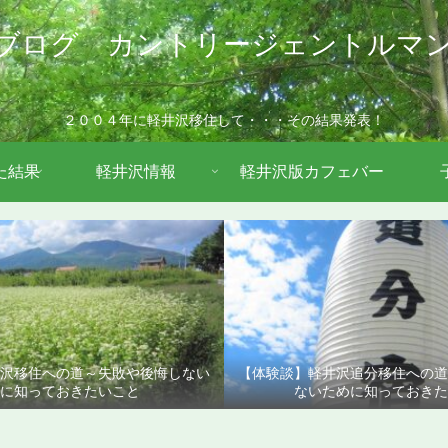
ブログ カントリージェントルマ
２００４年に軽井沢移住して・・・その結果発表！
た結果
軽井沢情報
軽井沢版カフェバー
沢移住への道～失敗や後悔しない
【体験談】軽井沢追分移住への
に知っておきたいこと
ないために知っておきた