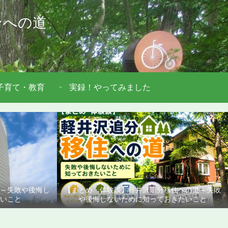
ンへの道
子育て・教育
実録！やってみました
道～失敗や後悔し
【まとめ・体験談】軽井沢追分移住への道～失敗
いこと
や後悔しないために知っておきたいこと