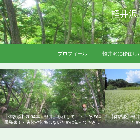
軽井沢
プロフィール
軽井沢に移住し
【体験談】2004年、軽井沢移住して・・・その結
【体験談】軽井
果発表！～失敗や後悔しないために知っておきた
ため
いこと