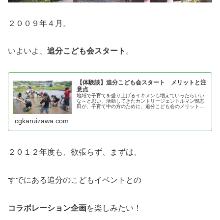
２００９年４月。
いよいよ、
追分こども会スタート
。
【体験談】追分こども会スタート メリットと注
意点
地域で子育てを盛り上げるイキメンも増えていったらいい
な～と思い、活動してきたカントリージェントルマン鴨志
田が、子育て中の方のために、追分こども会のメリットと
注意点を紹介！
cgkaruizawa.com
２０１２年度も、欲張らず、まずは、
すでにある追分のこどもイベントとの
コラボレーション企画
を楽しみたい！