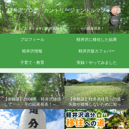
軽井沢ブログ カントリージェントルマンへの道
２００４年に軽井沢移住して・・・その結果発表！
プロフィール
軽井沢に移住した結果
軽井沢情報
軽井沢版カフェバー
子育て・教育
実録！やってみました
【体験談】2004年、軽井沢移住
【体験談】軽井沢移住への道～
して・・・その結果発表！～失
失敗や後悔しないために知って
敗や後悔しないために知ってお
おきたいこと
きたいこと