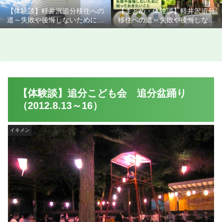
【体験談】軽井沢追分移住への
【まとめ・体験談】軽井沢追分
道～失敗や後悔しないために知
移住への道～失敗や後悔しない
っておきたいこと
ために知っておきたいこと
【体験談】追分こども会 追分盆踊り
（2012.8.13～16）
イキメン