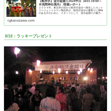
【軽井沢】追分盆踊り2024中日（8/15 19:00～
＠浅間神社境内） 現場レポート
２００４年、東京井の頭から軽井沢追分へ移住したカント
リージェントルマン鴨志田が、軽井沢追分の夏祭りに興味
のある方のために、スタッフとして、追分盆踊りの魅力を
紹介
cgkaruizawa.com
8/16：ラッキープレゼント