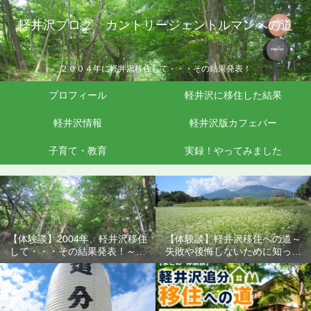
軽井沢ブログ カントリージェントルマンへの道
２００４年に軽井沢移住して・・・その結果発表！
プロフィール
軽井沢に移住した結果
軽井沢情報
軽井沢版カフェバー
子育て・教育
実録！やってみました
【体験談】2004年、軽井沢移住
【体験談】軽井沢移住への道～
して・・・その結果発表！～失
失敗や後悔しないために知って
敗や後悔しないために知ってお
おきたいこと
きたいこと