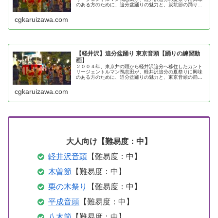
のある方のために、追分盆踊りの魅力と、炭坑節の踊り方
を紹介
cgkaruizawa.com
【軽井沢】追分盆踊り 東京音頭【踊りの練習動
画】
２００４年、東京井の頭から軽井沢追分へ移住したカント
リージェントルマン鴨志田が、軽井沢追分の夏祭りに興味
のある方のために、追分盆踊りの魅力と、東京音頭の踊り
方を紹介
cgkaruizawa.com
大人向け【難易度：中】
軽井沢音頭
【難易度：中】
木曽節
【難易度：中】
栗の木祭り
【難易度：中】
平成音頭
【難易度：中】
八木節
【難易度：中】