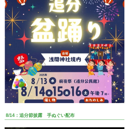
8/14：追分節披露 手ぬぐい配布