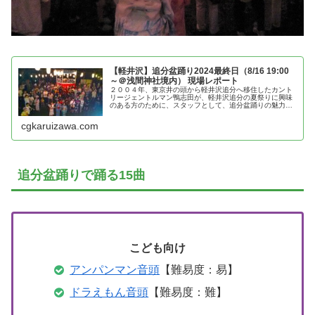
【軽井沢】追分盆踊り2024最終日（8/16 19:00
～＠浅間神社境内） 現場レポート
２００４年、東京井の頭から軽井沢追分へ移住したカント
リージェントルマン鴨志田が、軽井沢追分の夏祭りに興味
のある方のために、スタッフとして、追分盆踊りの魅力を
紹介
cgkaruizawa.com
追分盆踊りで踊る15曲
こども向け
アンパンマン音頭
【難易度：易】
ドラえもん音頭
【難易度：難】