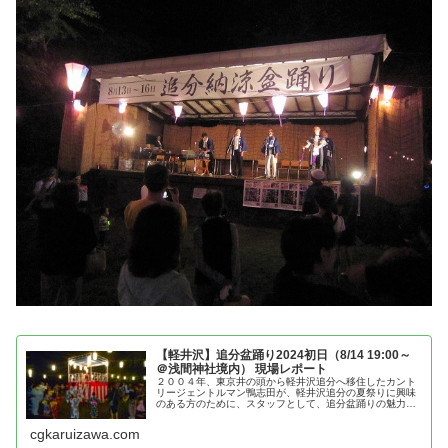
【軽井沢】追分盆踊り2024初日（8/14 19:00～
＠浅間神社境内） 現場レポート
２００４年、東京井の頭から軽井沢追分へ移住したカント
リージェントルマン鴨志田が、軽井沢追分の夏祭りに興味
のある方のために、スタッフとして、追分盆踊りの魅力を
紹介
cgkaruizawa.com