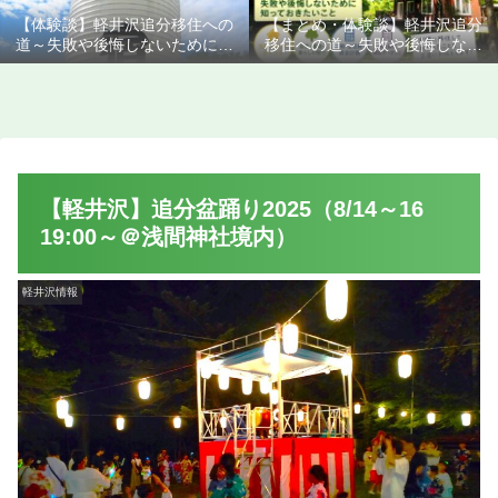
【体験談】軽井沢追分移住への
【まとめ・体験談】軽井沢追分
道～失敗や後悔しないために知
移住への道～失敗や後悔しない
っておきたいこと
ために知っておきたいこと
【軽井沢】追分盆踊り2025（8/14～16
19:00～＠浅間神社境内）
軽井沢情報