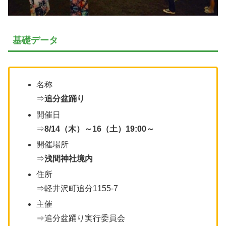
基礎データ
名称
⇒
追分盆踊り
開催日
⇒
8/14（木）～16（土）19:00～
開催場所
⇒
浅間神社境内
住所
⇒軽井沢町追分1155-7
主催
⇒追分盆踊り実行委員会