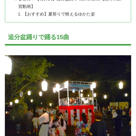
習動画】
【おすすめ】夏祭りで映えるゆかた姿
追分盆踊りで踊る15曲