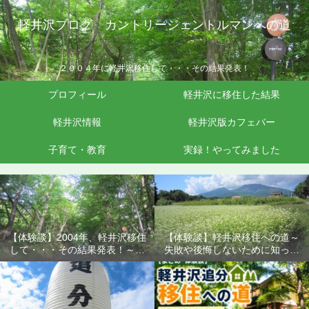
軽井沢ブログ カントリージェントルマンへの道
２００４年に軽井沢移住して・・・その結果発表！
プロフィール
軽井沢に移住した結果
軽井沢情報
軽井沢版カフェバー
子育て・教育
実録！やってみました
【体験談】2004年、軽井沢移住
【体験談】軽井沢移住への道～
して・・・その結果発表！～失
失敗や後悔しないために知って
敗や後悔しないために知ってお
おきたいこと
きたいこと