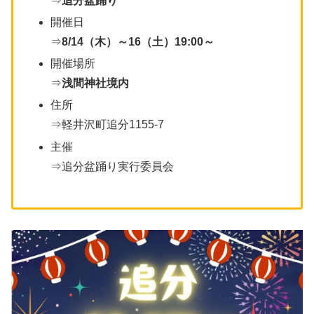
⇒
追分盆踊り
開催日
⇒
8/14（木）～16（土）19:00～
開催場所
⇒
浅間神社境内
住所
⇒軽井沢町追分1155-7
主催
⇒追分盆踊り実行委員会