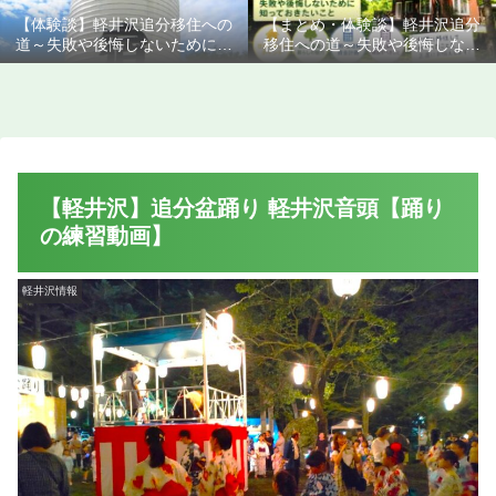
【体験談】軽井沢追分移住への
【まとめ・体験談】軽井沢追分
道～失敗や後悔しないために知
移住への道～失敗や後悔しない
っておきたいこと
ために知っておきたいこと
【軽井沢】追分盆踊り 軽井沢音頭【踊り
の練習動画】
軽井沢情報