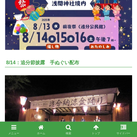
8/14：追分節披露 手ぬぐい配布
メニュー
ホーム
検索
トップ
サイドバー