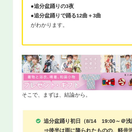
●追分盆踊りの3夜
●追分盆踊りで踊る12曲＋3曲
がわかります。
そこで、まずは、結論から。
追分盆踊り初日（8/14 19:00～＠
⇒後半は雨に降られたものの、軽井