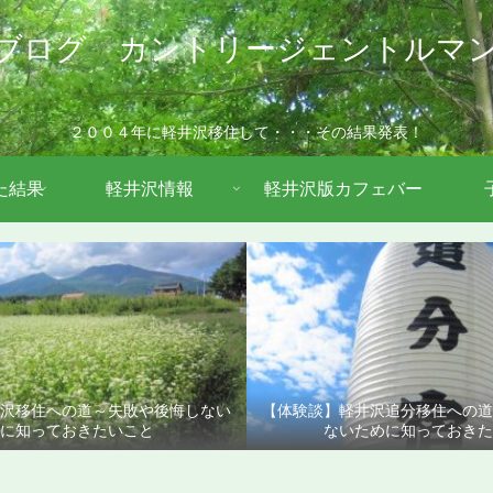
ブログ カントリージェントルマ
２００４年に軽井沢移住して・・・その結果発表！
た結果
軽井沢情報
軽井沢版カフェバー
沢移住への道～失敗や後悔しない
【体験談】軽井沢追分移住への
に知っておきたいこと
ないために知っておきた