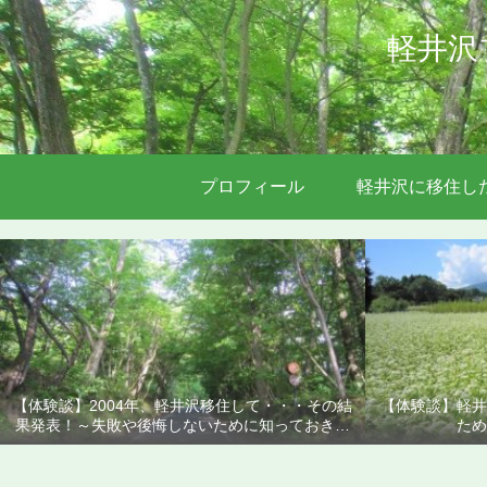
軽井沢
プロフィール
軽井沢に移住し
【体験談】2004年、軽井沢移住して・・・その結
【体験談】軽井
果発表！～失敗や後悔しないために知っておきた
ため
いこと