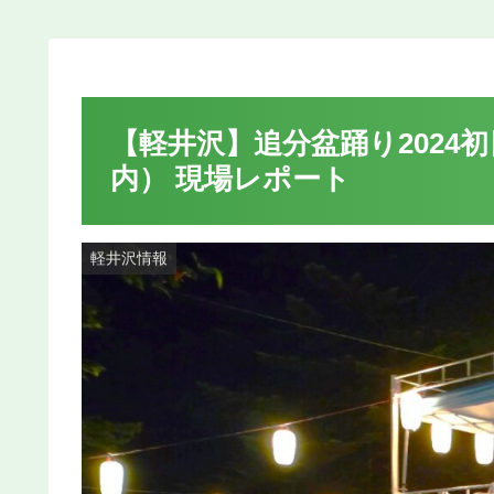
【軽井沢】追分盆踊り2024初日
内） 現場レポート
軽井沢情報