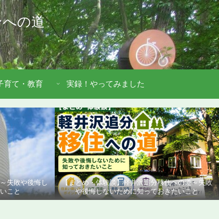
ンへの道
子育て・教育
実録！やってみました
道～失敗や後悔し
【まとめ・体験談】軽井沢追分移住への道～失敗
いこと
や後悔しないために知っておきたいこと