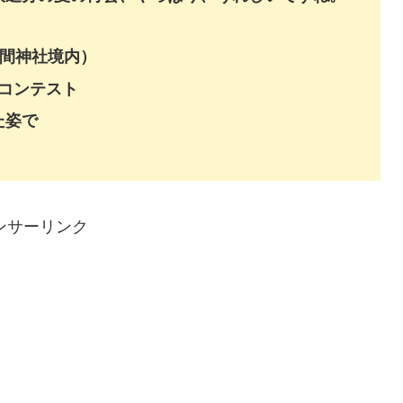
＠浅間神社境内）
大コンテスト
た姿で
ンサーリンク