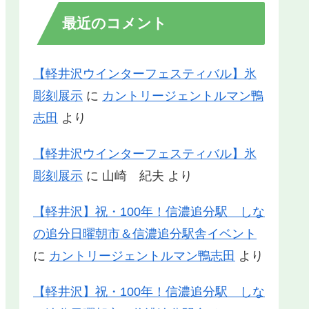
最近のコメント
【軽井沢ウインターフェスティバル】氷
彫刻展示
に
カントリージェントルマン鴨
志田
より
【軽井沢ウインターフェスティバル】氷
彫刻展示
に
山崎 紀夫
より
【軽井沢】祝・100年！信濃追分駅 しな
の追分日曜朝市＆信濃追分駅舎イベント
に
カントリージェントルマン鴨志田
より
【軽井沢】祝・100年！信濃追分駅 しな