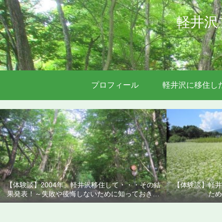
軽井沢
プロフィール
軽井沢に移住し
【体験談】2004年、軽井沢移住して・・・その結
【体験談】軽井
果発表！～失敗や後悔しないために知っておきた
ため
いこと