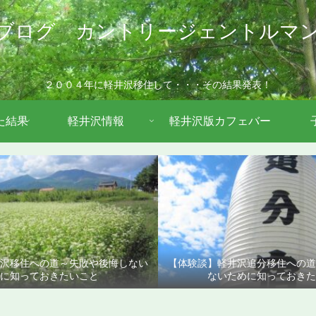
ブログ カントリージェントルマ
２００４年に軽井沢移住して・・・その結果発表！
た結果
軽井沢情報
軽井沢版カフェバー
沢移住への道～失敗や後悔しない
【体験談】軽井沢追分移住への
に知っておきたいこと
ないために知っておきた