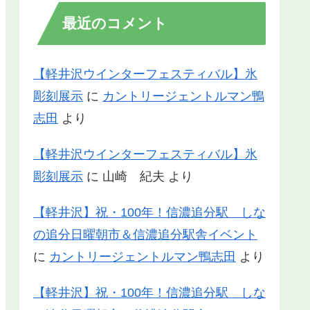
最近のコメント
【軽井沢ウインターフェスティバル】氷
彫刻展示
に
カントリージェントルマン鴨
志田
より
【軽井沢ウインターフェスティバル】氷
彫刻展示
に
山崎 紀夫
より
【軽井沢】祝・100年！信濃追分駅 しな
の追分日曜朝市＆信濃追分駅舎イベント
に
カントリージェントルマン鴨志田
より
【軽井沢】祝・100年！信濃追分駅 しな