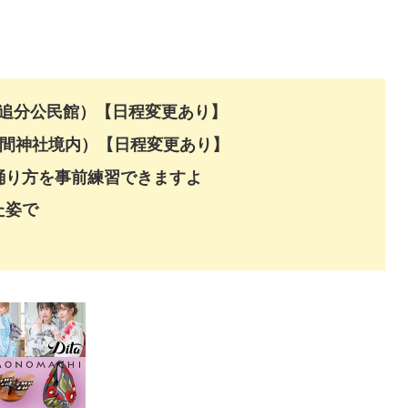
～＠追分公民館）【日程変更あり】
～＠浅間神社境内）【日程変更あり】
踊り方を事前練習できますよ
た姿で