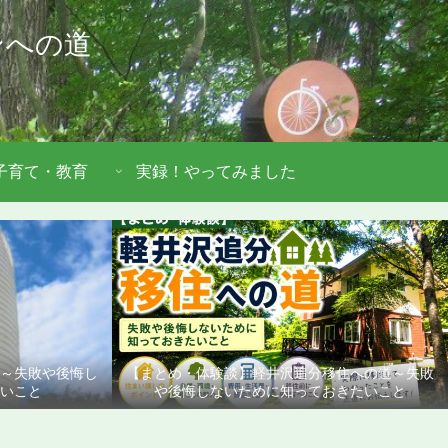
ンへの道
子育て・教育
実録！やってみました
道～失敗や後悔し
【まとめ・体験談】軽井沢追分移住への道～失敗
いこと
や後悔しないために知っておきたいこと