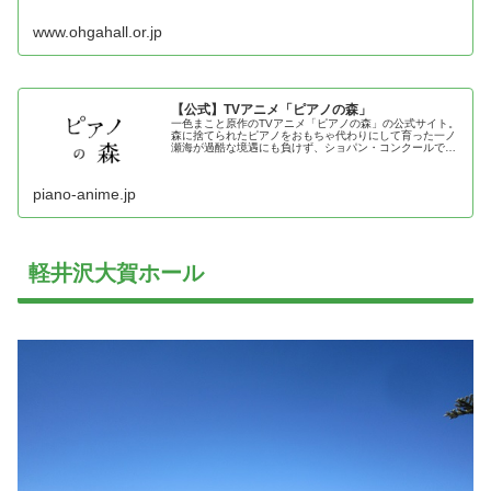
www.ohgahall.or.jp
【公式】TVアニメ「ピアノの森」
一色まこと原作のTVアニメ「ピアノの森」の公式サイト。
森に捨てられたピアノをおもちゃ代わりにして育った一ノ
瀬海が過酷な境遇にも負けず、ショパン・コンクールで世
界に挑む姿を描く感動の物語。
piano-anime.jp
軽井沢大賀ホール