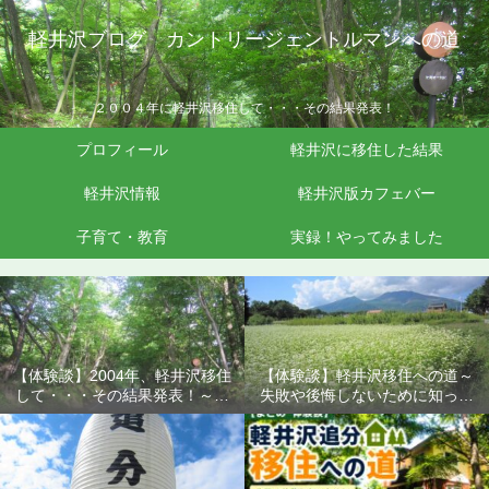
軽井沢ブログ カントリージェントルマンへの道
２００４年に軽井沢移住して・・・その結果発表！
プロフィール
軽井沢に移住した結果
軽井沢情報
軽井沢版カフェバー
子育て・教育
実録！やってみました
【体験談】2004年、軽井沢移住
【体験談】軽井沢移住への道～
して・・・その結果発表！～失
失敗や後悔しないために知って
敗や後悔しないために知ってお
おきたいこと
きたいこと