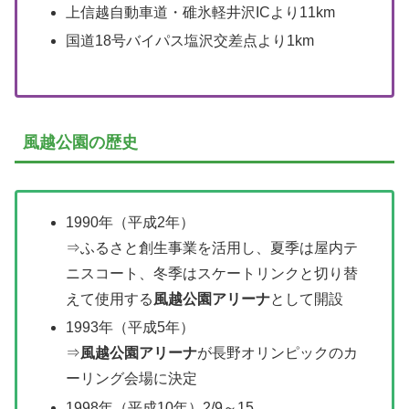
上信越自動車道・碓氷軽井沢ICより11km
国道18号バイパス塩沢交差点より1km
風越公園の歴史
1990年（平成2年）
⇒ふるさと創生事業を活用し、夏季は屋内テ
ニスコート、冬季はスケートリンクと切り替
えて使用する
風越公園アリーナ
として開設
1993年（平成5年）
⇒
風越公園アリーナ
が長野オリンピックのカ
ーリング会場に決定
1998年（平成10年）2/9～15