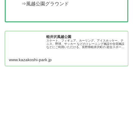
⇒風越公園グラウンド
軽井沢風越公園
スケート、フィギュア、カーリング、アイスホッケー、テ
ニス、野球、サッカー などのトレーニング施設や合宿施設
などにご利用いただける、長野県軽井沢町の 総合スポーツ
施設。
www.kazakoshi-park.jp