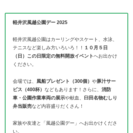
軽井沢風越公園デー 2025
軽井沢風越公園はカーリングやスケート、水泳、
テニスなど楽しみ方いろいろ！！
１０月５日
（日）この日限定の無料開放イベント
へお出かけ
ください。
会場では、
風船プレゼント（300個）
や
豚汁サー
ビス（400杯）
などもあります！さらに、
消防
車・公園作業車両の展示
や献血、
臼田名物むしり
弁当販売
など内容盛りだくさん！
家族や友達と「風越公園デー」へお出かけくださ
い。