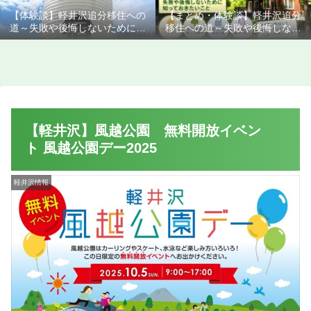
【体験談】軽井沢追分移住への
【まとめ・体験談】軽井沢追分
道～失敗や後悔しないために知
移住への道～失敗や後悔しない
っておきたいこと
ために知っておきたいこと
【軽井沢】風越公園 無料開放イベン
ト 風越公園デー2025
軽井沢情報