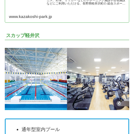
ニス、野球、サッカー などのトレーニング施設や合宿施設
などにご利用いただける、長野県軽井沢町の 総合スポーツ
施設。
www.kazakoshi-park.jp
スカップ軽井沢
通年型室内プール