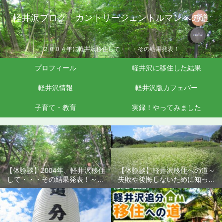
軽井沢ブログ カントリージェントルマンへの道
２００４年に軽井沢移住して・・・その結果発表！
プロフィール
軽井沢に移住した結果
軽井沢情報
軽井沢版カフェバー
子育て・教育
実録！やってみました
【体験談】2004年、軽井沢移住
【体験談】軽井沢移住への道～
して・・・その結果発表！～失
失敗や後悔しないために知って
敗や後悔しないために知ってお
おきたいこと
きたいこと