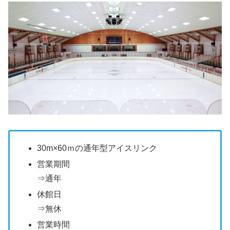
30m×60ｍの通年型アイスリンク
営業期間
⇒通年
休館日
⇒無休
営業時間