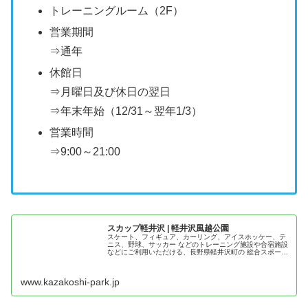
トレーニングルーム（2F）
営業期間
⇒通年
休館日
⇒月曜日及び休日の翌日
⇒年末年始（12/31～翌年1/3）
営業時間
⇒9:00～21:00
スカップ軽井沢 | 軽井沢風越公園
スケート、フィギュア、カーリング、アイスホッケー、テ
ニス、野球、サッカー などのトレーニング施設や合宿施設
などにご利用いただける、長野県軽井沢町の 総合スポーツ
施設。
www.kazakoshi-park.jp