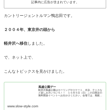
記事内に広告が含まれています。
カントリージェントルマン鴨志田です。
２００４年、東京井の頭から
軽井沢へ移住
しました。
で、ネット上で、
こんなトピックスを見かけました。
風越公園デー
軽井沢風越公園はカーリングやスケート、水泳、テニスな
ど楽しみ方いろいろ！！ １０月５日（日）この日限定の
無料開放イベントへお出かけください。会場では、風船プ
レゼント（300個）や豚汁サービス（400杯）などもあり
ます！さらに、消防車・公園作...
www.slow-style.com