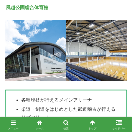
風越公園総合体育館
各種球技が行えるメインアリーナ
柔道・剣道をはじめとした武道稽古が行える
サブアリーナ
各種ダンス、卓球場としても利用できるスタ
メニュー
ホーム
検索
トップ
サイドバー