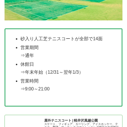
砂入り人工芝テニスコートが全部で14面
営業期間
⇒通年
休館日
⇒年末年始（12/31～翌年1/3）
営業時間
⇒9:00～21:00
屋外テニスコート | 軽井沢風越公園
スケート、フィギュア、カーリング、アイスホッケー、テ