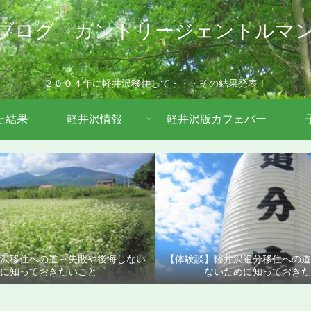
ブログ カントリージェントルマ
２００４年に軽井沢移住して・・・その結果発表！
た結果
軽井沢情報
軽井沢版カフェバー
沢移住への道～失敗や後悔しない
【体験談】軽井沢追分移住への
に知っておきたいこと
ないために知っておきた