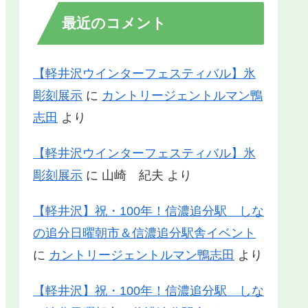
最近のコメント
【軽井沢ウインターフェスティバル】氷
彫刻展示
に
カントリージェントルマン鴨
志田
より
【軽井沢ウインターフェスティバル】氷
彫刻展示
に
山崎 紀夫
より
【軽井沢】祝・100年！信濃追分駅 しな
の追分日曜朝市＆信濃追分駅舎イベント
に
カントリージェントルマン鴨志田
より
【軽井沢】祝・100年！信濃追分駅 しな