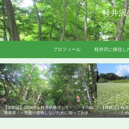
軽井沢
プロフィール
軽井沢に移住し
【体験談】2004年、軽井沢移住して・・・その結
【体験談】軽井
果発表！～失敗や後悔しないために知っておきた
ため
いこと