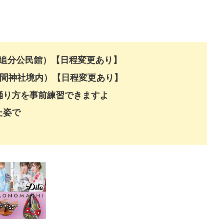
～＠追分公民館）【日程変更あり】
～＠浅間神社境内）【日程変更あり】
踊り方を事前練習できますよ
た姿で