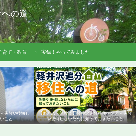
ンへの道
子育て・教育
実録！やってみました
道～失敗や後悔し
【まとめ・体験談】軽井沢追分移住への道～失敗
いこと
や後悔しないために知っておきたいこと