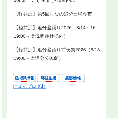
donut？ だし尾粂 無印良品…
【軽井沢】第5回しなの追分日曜朝市
【軽井沢】追分盆踊り2026（8/14～16
19:00～＠浅間神社境内）
【軽井沢】追分盆踊り前夜祭2026（8/13
19:00～＠追分公民館）
にほんブログ村