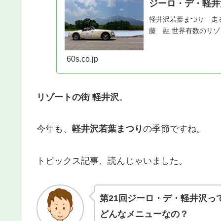
ジーロ・デ・軽井
軽井沢若葉まつり 走
藤 融 世界有数のリゾ
60s.co.jp
リゾートの街 軽井沢
。
今年も、
軽井沢若葉まつり
の季節ですね。
トピックス記事、読んじゃいました。
第21回ジーロ・デ・軽井沢っ
どんなメニューなの？