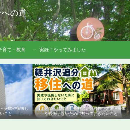
ンへの道
子育て・教育
実録！やってみました
道～失敗や後悔し
【まとめ・体験談】軽井沢追分移住への道～失敗
いこと
や後悔しないために知っておきたいこと