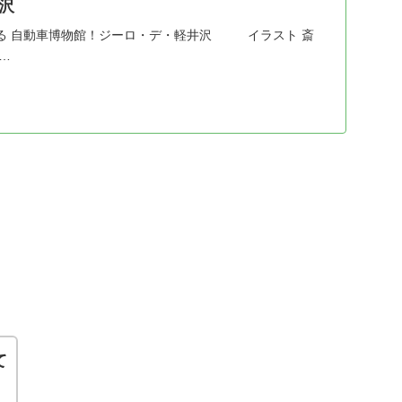
沢
る 自動車博物館！ジーロ・デ・軽井沢 イラスト 斎
…
て