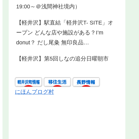
19:00～＠浅間神社境内）
【軽井沢】駅直結「軽井沢T- SITE」オ
ープン どんな店や施設がある？I’m
donut？ だし尾粂 無印良品…
【軽井沢】第5回しなの追分日曜朝市
にほんブログ村