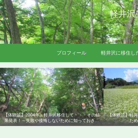
軽井沢
プロフィール
軽井沢に移住し
【体験談】2004年、軽井沢移住して・・・その結
【体験談】軽井
果発表！～失敗や後悔しないために知っておきた
ため
いこと