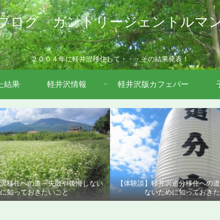
ブログ カントリージェントルマ
２００４年に軽井沢移住して・・・その結果発表！
た結果
軽井沢情報
軽井沢版カフェバー
沢移住への道～失敗や後悔しない
【体験談】軽井沢追分移住への
に知っておきたいこと
ないために知っておきた