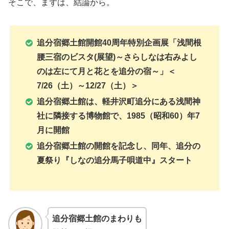
そこで、まずは、結論から。
追分宿郷土館開館40周年特別企画展「浅間根
腰三宿のビスタ(展望)～さらしなは右みよし
のは左にて月と花とを追分の宿～」＜
7/26（土）～12/27（土）＞
追分宿郷土館は、軽井沢町追分にある
浅間神
社に隣接する
博物館で、1985（昭和60）年7
月に開館
追分宿郷土館の開館を記念し、同年、追分の
夏祭り『しなの追分馬子唄道中』スタート
追分宿郷土館
のまわりも