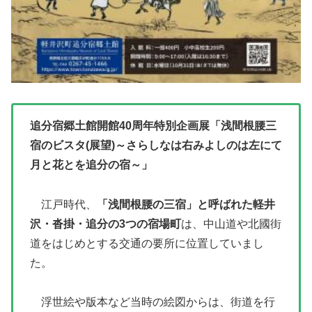
追分宿郷土館開館40周年特別企画展「浅間根腰三
宿のビスタ(展望)～さらしなは右みよしのは左にて
月と花とを追分の宿～」
江戸時代、
「浅間根腰の三宿」と呼ばれた軽井
沢・沓掛・追分の3つの宿場町
は、中山道や北國街
道をはじめとする交通の要所に位置していまし
た。
浮世絵や版本など当時の絵図からは、街道を行