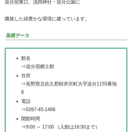
追分宿東口、浅間神社・追分公園に
隣接した緑豊かな環境に建っています。
基礎データ
館名
⇒追分宿郷土館
住所
⇒長野県北佐久郡軽井沢町大字追分1155番地
8
電話
⇒0267-45-1466
開館時間
⇒9:00 ～ 17:00 （入館は16:30まで）