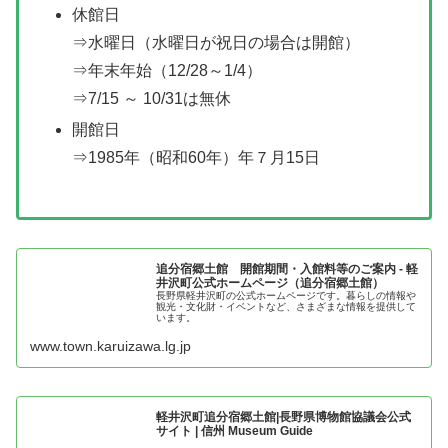
休館日
⇒水曜日（水曜日が祝日の場合は開館）
⇒年末年始（12/28～1/4）
⇒7/15 ～ 10/31は無休
開館日
⇒1985年（昭和60年）年７月15日
追分宿郷土館 開館期間・入館料等のご案内 - 軽
井沢町公式ホームページ（追分宿郷土館）
長野県軽井沢町の公式ホームページです。暮らしの情報や
観光・文化財・イベントなど、さまざまな情報を提供して
います。
www.town.karuizawa.lg.jp
軽井沢町追分宿郷土館|長野県博物館協議会公式
サイト | 信州 Museum Guide