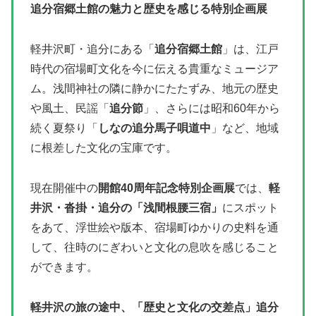
追分宿郷土館の魅力と歴史を感じる特別企画展
軽井沢町・追分にある「
追分宿郷土館
」は、江戸
時代の宿場町文化を今に伝える貴重なミュージア
ム。浅間神社の隣に静かにたたずみ、地元の歴史
や風土、民謡「
追分節
」、さらには昭和60年から
続く夏祭り「
しなの追分馬子唄道中
」など、地域
に根差した文化の宝庫です。
現在開催中の
開館40周年記念特別企画展
では、
軽
井沢・沓掛・追分の「浅間根腰三宿」
にスポット
をあて、浮世絵や版本、宿場町ゆかりの史料を通
して、往時のにぎわいと文化の息吹を感じること
ができます。
軽井沢の旅の途中、「歴史と文化の交差点」追分