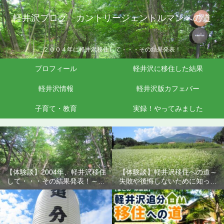
軽井沢ブログ カントリージェントルマンへの道
２００４年に軽井沢移住して・・・その結果発表！
プロフィール
軽井沢に移住した結果
軽井沢情報
軽井沢版カフェバー
子育て・教育
実録！やってみました
【体験談】2004年、軽井沢移住
【体験談】軽井沢移住への道～
して・・・その結果発表！～失
失敗や後悔しないために知って
敗や後悔しないために知ってお
おきたいこと
きたいこと