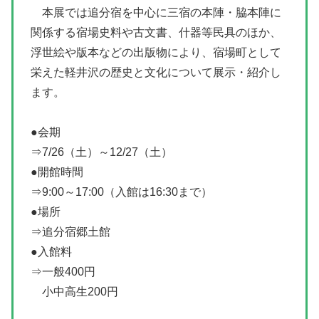
本展では追分宿を中心に三宿の本陣・脇本陣に
関係する宿場史料や古文書、什器等民具のほか、
浮世絵や版本などの出版物により、宿場町として
栄えた軽井沢の歴史と文化について展示・紹介し
ます。
●会期
⇒7/26（土）～12/27（土）
●開館時間
⇒9:00～17:00（入館は16:30まで）
●場所
⇒追分宿郷土館
●入館料
⇒一般400円
小中高生200円