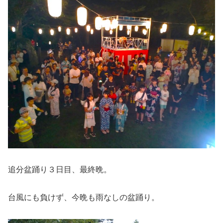
追分盆踊り３日目、最終晩。
台風にも負けず、今晩も雨なしの盆踊り。