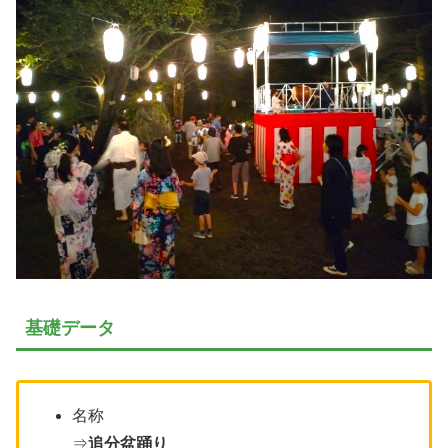
基礎データ
名称
⇒
追分盆踊り