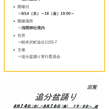
開催日
⇒
8/14（水）～16（金）19:00～
開催場所
⇒
浅間神社境内
住所
⇒軽井沢町追分1155-7
主催
⇒追分盆踊り実行委員会