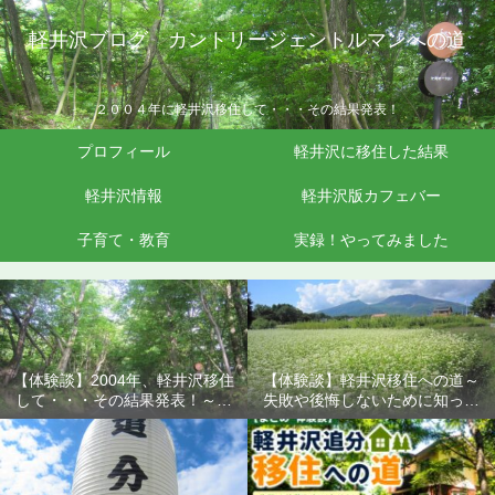
軽井沢ブログ カントリージェントルマンへの道
２００４年に軽井沢移住して・・・その結果発表！
プロフィール
軽井沢に移住した結果
軽井沢情報
軽井沢版カフェバー
子育て・教育
実録！やってみました
【体験談】2004年、軽井沢移住
【体験談】軽井沢移住への道～
して・・・その結果発表！～失
失敗や後悔しないために知って
敗や後悔しないために知ってお
おきたいこと
きたいこと