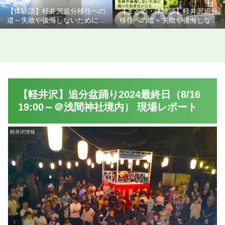
【体験談】軽井沢追分移住への
【まとめ・体験談】軽井沢追分
道～失敗や後悔しないために知
移住への道～失敗や後悔しない
っておきたいこと
ために知っておきたいこと
【軽井沢】追分盆踊り2024最終日（8/16
19:00～＠浅間神社境内） 現場レポート
軽井沢情報