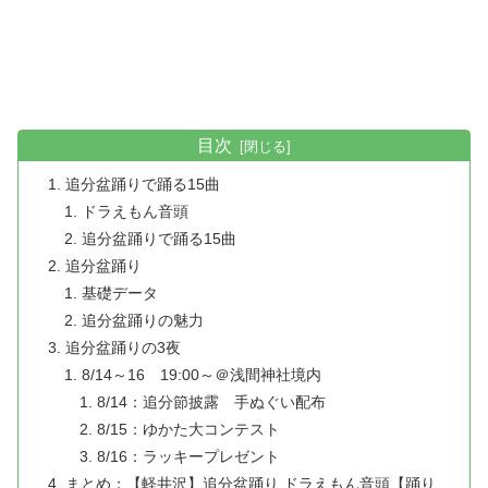
目次
追分盆踊りで踊る15曲
ドラえもん音頭
追分盆踊りで踊る15曲
追分盆踊り
基礎データ
追分盆踊りの魅力
追分盆踊りの3夜
8/14～16 19:00～＠浅間神社境内
8/14：追分節披露 手ぬぐい配布
8/15：ゆかた大コンテスト
8/16：ラッキープレゼント
まとめ：【軽井沢】追分盆踊り ドラえもん音頭【踊り