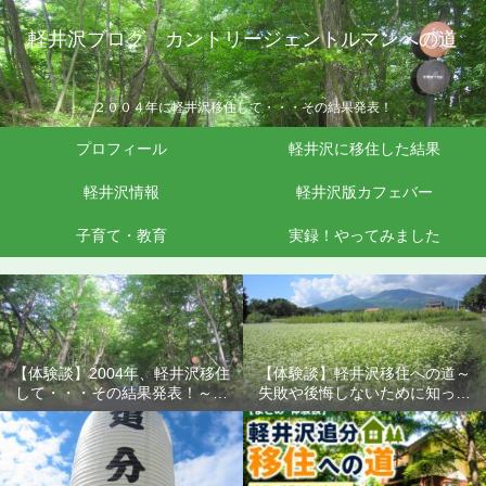
軽井沢ブログ カントリージェントルマンへの道
２００４年に軽井沢移住して・・・その結果発表！
プロフィール
軽井沢に移住した結果
軽井沢情報
軽井沢版カフェバー
子育て・教育
実録！やってみました
【体験談】2004年、軽井沢移住
【体験談】軽井沢移住への道～
して・・・その結果発表！～失
失敗や後悔しないために知って
敗や後悔しないために知ってお
おきたいこと
きたいこと