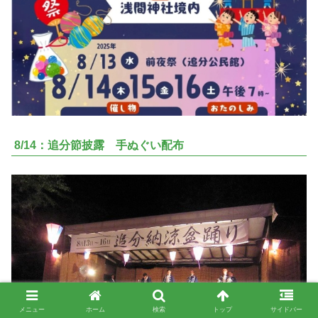
8/14：追分節披露 手ぬぐい配布
メニュー
ホーム
検索
トップ
サイドバー