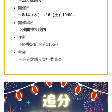
⇒
追分盆踊り
開催日
⇒
8/14（木）～16（土）19:00～
開催場所
⇒
浅間神社境内
住所
⇒軽井沢町追分1155-7
主催
⇒追分盆踊り実行委員会