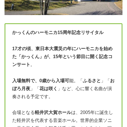
かっくんのハーモニカ15周年記念リサイタル
17才の頃、東日本大震災の年にハーモニカを始め
た「かっくん」が、15年という節目に開く記念コ
ンサート
。
入場無料で、0歳から入場可
能。「
ふるさと
」「
お
ぼろ月夜
」「
花は咲く
」など、心に響く名曲が演
奏される予定です。
会場となる
軽井沢大賀ホール
は、2005年に誕生し
た軽井沢を代表する音楽ホール。世界的企業ソニ