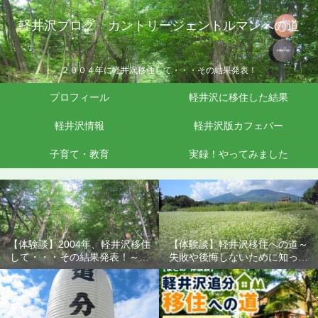
軽井沢ブログ カントリージェントルマンへの道
２００４年に軽井沢移住して・・・その結果発表！
プロフィール
軽井沢に移住した結果
軽井沢情報
軽井沢版カフェバー
子育て・教育
実録！やってみました
【体験談】2004年、軽井沢移住
【体験談】軽井沢移住への道～
して・・・その結果発表！～失
失敗や後悔しないために知って
敗や後悔しないために知ってお
おきたいこと
きたいこと