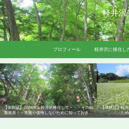
軽井沢
プロフィール
軽井沢に移住し
【体験談】2004年、軽井沢移住して・・・その結
【体験談】軽井
果発表！～失敗や後悔しないために知っておきた
ため
いこと