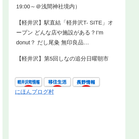
19:00～＠浅間神社境内）
【軽井沢】駅直結「軽井沢T- SITE」オ
ープン どんな店や施設がある？I’m
donut？ だし尾粂 無印良品…
【軽井沢】第5回しなの追分日曜朝市
にほんブログ村