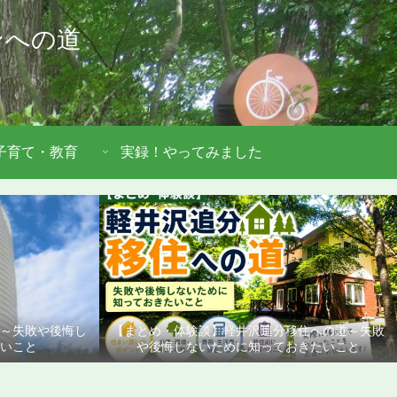
ンへの道
子育て・教育
実録！やってみました
道～失敗や後悔し
【まとめ・体験談】軽井沢追分移住への道～失敗
いこと
や後悔しないために知っておきたいこと