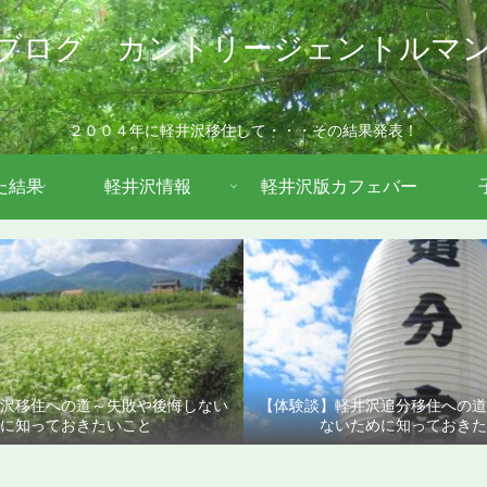
ブログ カントリージェントルマ
２００４年に軽井沢移住して・・・その結果発表！
た結果
軽井沢情報
軽井沢版カフェバー
沢移住への道～失敗や後悔しない
【体験談】軽井沢追分移住への
に知っておきたいこと
ないために知っておきた