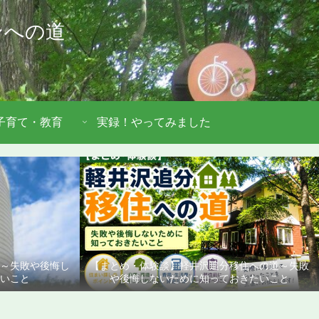
ンへの道
子育て・教育
実録！やってみました
道～失敗や後悔し
【まとめ・体験談】軽井沢追分移住への道～失敗
いこと
や後悔しないために知っておきたいこと