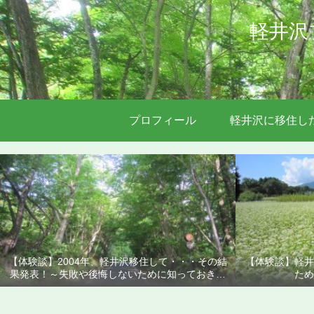
軽井沢
プロフィール
軽井沢に移住し
【体験談】2004年、軽井沢移住して・・・その結
【体験談】軽井
果発表！～失敗や後悔しないために知っておきた
ため
いこと