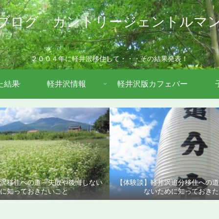
ブログ カントリージェントルマ
２００４年に軽井沢移住して・・・その結果発表！
た結果
軽井沢情報
軽井沢版カフェバー
沢移住への道～失敗や後悔しない
【体験談】軽井沢追分移住への
に知っておきたいこと
ないために知っておきた