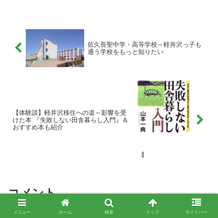
デル別おすすめ4選を紹介
佐久長聖中学・高等学校～軽井沢っ子も
通う学校をもっと知りたい
【体験談】軽井沢移住への道～影響を受
けた本 『失敗しない田舎暮らし入門』＆
おすすめ本も紹介
コメント
メニュー
ホーム
検索
トップ
サイドバー