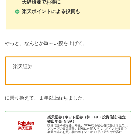
天経済圏でお得に
楽天ポイントによる投資も
やっと、なんとか重～い腰を上げて、
楽天証券
に乗り換えて、１年以上経ちました。
楽天証券 | ネット証券（株・FX・投資信託･確定
拠出年金･NISA）
投資信託や確定拠出年金、NISAなら初心者に選ばれる楽天
グループの楽天証券。SPUに仲間入りし、ポイント投資で
楽天市場のお買い物のポイントが＋1倍！取引や残高に応
じて楽天ポイントが貯まる、使える楽天証券でおトクに資