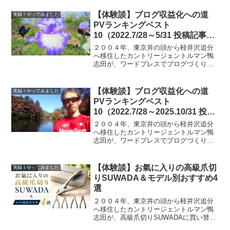
たこと3選を紹介
【体験談】ブログ収益化への道
実録！やってみました
PVランキングベスト
10（2022.7/28～5/31 投稿記事
281）
２００４年、東京井の頭から軽井沢追分
へ移住したカントリージェントルマン鴨
志田が、ワードプレスでブログづくりに
踏み出せない方のために、ブログ収益化
へのPVランキングベスト10を紹介
【体験談】ブログ収益化への道
実録！やってみました
PVランキングベスト
10（2022.7/28～2025.10/31 投稿
記事1155）
２００４年、東京井の頭から軽井沢追分
へ移住したカントリージェントルマン鴨
志田が、ワードプレスでブログづくりに
踏み出せない方のために、ブログ収益化
へのPVランキングベスト10を紹介
【体験談】お氣に入りの高級爪切
実録！やってみました
りSUWADA＆モデル別おすすめ4
選
２００４年、東京井の頭から軽井沢追分
へ移住したカントリージェントルマン鴨
志田が、高級爪切りSUWADAに買い替え
てみようかと考えている方のために、モ