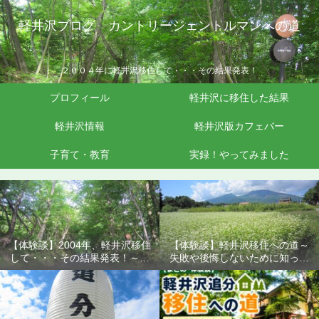
軽井沢ブログ カントリージェントルマンへの道
２００４年に軽井沢移住して・・・その結果発表！
プロフィール
軽井沢に移住した結果
軽井沢情報
軽井沢版カフェバー
子育て・教育
実録！やってみました
【体験談】2004年、軽井沢移住
【体験談】軽井沢移住への道～
して・・・その結果発表！～失
失敗や後悔しないために知って
敗や後悔しないために知ってお
おきたいこと
きたいこと