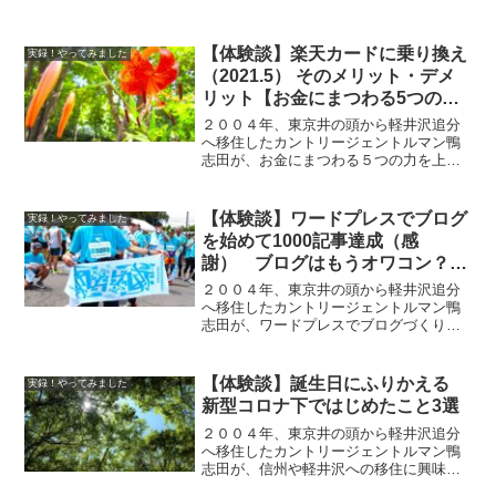
【体験談】楽天カードに乗り換え
実録！やってみました
（2021.5） そのメリット・デメ
リット【お金にまつわる5つの
力】
２００４年、東京井の頭から軽井沢追分
へ移住したカントリージェントルマン鴨
志田が、お金にまつわる５つの力を上げ
たい方のために、楽天カードに乗り換え
（2021.5）の体験談とその経過を紹介
【体験談】ワードプレスでブログ
実録！やってみました
を始めて1000記事達成（感
謝） ブログはもうオワコン？
メリット・デメリット
２００４年、東京井の頭から軽井沢追分
へ移住したカントリージェントルマン鴨
志田が、ワードプレスでブログづくりに
踏み出せない方のために、ブログ収益化
への経過を紹介
【体験談】誕生日にふりかえる
実録！やってみました
新型コロナ下ではじめたこと3選
２００４年、東京井の頭から軽井沢追分
へ移住したカントリージェントルマン鴨
志田が、信州や軽井沢への移住に興味が
ある方のために、新型コロナ下ではじめ