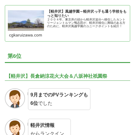
【軽井沢】風越学園～軽井沢っ子も通う学校をも
っと知りたい
２００４年、東京井の頭から軽井沢追分へ移住したカント
リージェントルマン鴨志田が、軽井沢移住に興味のある方
のために、軽井沢風越学園のユニークポイントを紹介！
cgkaruizawa.com
第6位
【軽井沢】長倉納涼花火大会＆八坂神社祇園祭
9月までのPVランキングも
6位
でした
軽井沢情報
からランクイン