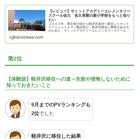
【レビュー】サミットアカデミーエレメンタリー
スクール佐久 佐久長聖の新小学校をもっと知り
たい
２００４年、東京井の頭から軽井沢追分へ移住したカント
リージェントルマン鴨志田が、軽井沢移住に興味のある方
のために、サミットアカデミーエレメンタリースクール佐
久の魅力を紹介
cgkaruizawa.com
第2位
【体験談】軽井沢移住への道～失敗や後悔しないために
知っておきたいこと
9月までのPVランキングも
2位
でした
軽井沢に移住した結果