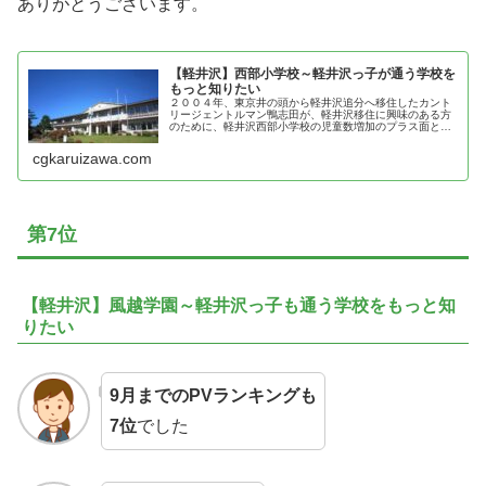
ありがとうございます。
【軽井沢】西部小学校～軽井沢っ子が通う学校を
もっと知りたい
２００４年、東京井の頭から軽井沢追分へ移住したカント
リージェントルマン鴨志田が、軽井沢移住に興味のある方
のために、軽井沢西部小学校の児童数増加のプラス面とマ
イナス面を紹介！
cgkaruizawa.com
第7位
【軽井沢】風越学園～軽井沢っ子も通う学校をもっと知
りたい
9月までのPVランキングも
7位
でした