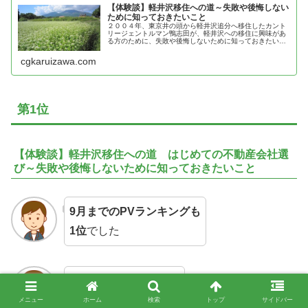
【体験談】軽井沢移住への道～失敗や後悔しない
ために知っておきたいこと
２００４年、東京井の頭から軽井沢追分へ移住したカント
リージェントルマン鴨志田が、軽井沢への移住に興味があ
る方のために、失敗や後悔しないために知っておきたいこ
とを紹介
cgkaruizawa.com
第1位
【体験談】軽井沢移住への道 はじめての不動産会社選
び～失敗や後悔しないために知っておきたいこと
9月までのPVランキングも
1位
でした
軽井沢に移住した結果
からランクイン
メニュー
ホーム
検索
トップ
サイドバー