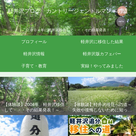
軽井沢ブログ カントリージェントルマンへの道
２００４年に軽井沢移住して・・・その結果発表！
プロフィール
軽井沢に移住した結果
軽井沢情報
軽井沢版カフェバー
子育て・教育
実録！やってみました
【体験談】2004年、軽井沢移住
【体験談】軽井沢移住への道～
して・・・その結果発表！～失
失敗や後悔しないために知って
敗や後悔しないために知ってお
おきたいこと
きたいこと