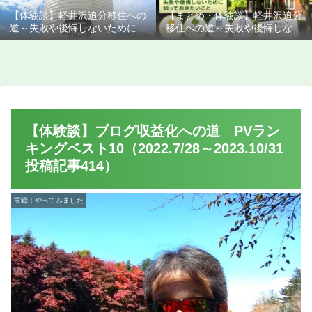
【体験談】軽井沢追分移住への
【まとめ・体験談】軽井沢追分
道～失敗や後悔しないために知
移住への道～失敗や後悔しない
っておきたいこと
ために知っておきたいこと
【体験談】ブログ収益化への道 PVラン
キングベスト10（2022.7/28～2023.10/31
投稿記事414）
実録！やってみました