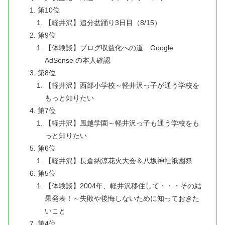
第10位
【軽井沢】追分盆踊り3日目（8/15）
第9位
【体験談】ブログ収益化への道 Google
AdSense の本人確認
第8位
【軽井沢】西部小学校～軽井沢っ子が通う学校を
もっと知りたい
第7位
【軽井沢】風越学園～軽井沢っ子も通う学校をも
っと知りたい
第6位
【軽井沢】長倉納涼花火大会＆八坂神社祇園祭
第5位
【体験談】2004年、軽井沢移住して・・・その結
果発表！～失敗や後悔しないために知っておきた
いこと
第4位