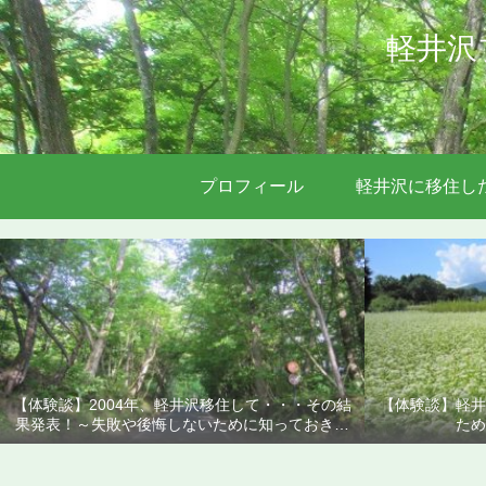
軽井沢
プロフィール
軽井沢に移住し
【体験談】2004年、軽井沢移住して・・・その結
【体験談】軽井
果発表！～失敗や後悔しないために知っておきた
ため
いこと