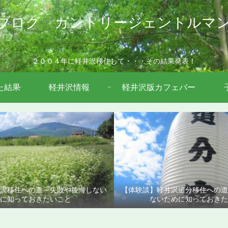
ブログ カントリージェントルマ
２００４年に軽井沢移住して・・・その結果発表！
た結果
軽井沢情報
軽井沢版カフェバー
沢移住への道～失敗や後悔しない
【体験談】軽井沢追分移住への
に知っておきたいこと
ないために知っておきた