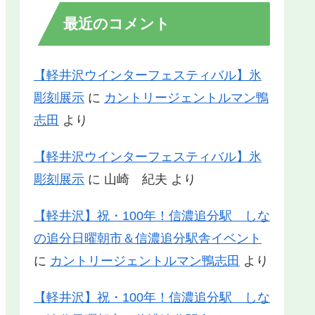
最近のコメント
【軽井沢ウインターフェスティバル】氷
彫刻展示
に
カントリージェントルマン鴨
志田
より
【軽井沢ウインターフェスティバル】氷
彫刻展示
に
山崎 紀夫
より
【軽井沢】祝・100年！信濃追分駅 しな
の追分日曜朝市＆信濃追分駅舎イベント
に
カントリージェントルマン鴨志田
より
【軽井沢】祝・100年！信濃追分駅 しな