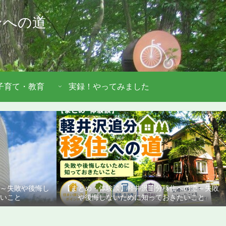
ンへの道
子育て・教育
実録！やってみました
道～失敗や後悔し
【まとめ・体験談】軽井沢追分移住への道～失敗
いこと
や後悔しないために知っておきたいこと